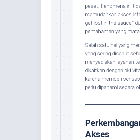
pesat. Fenomena ini tid
memudahkan akses inform
get lost in the sauce,” d
pemahaman yang mata
Salah satu hal yang men
yang sering disebut seb
menyediakan layanan terk
dikaitkan dengan aktivi
karena memberi sensasi 
perlu dipahami secara obj
Perkembangan
Akses