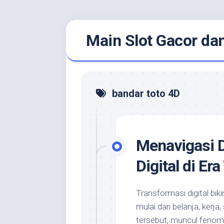
Skip
Main Slot Gacor da
to
content
bandar toto 4D
Menavigasi D
Digital di Er
Transformasi digital bik
mulai dari belanja, kerj
tersebut, muncul fenom