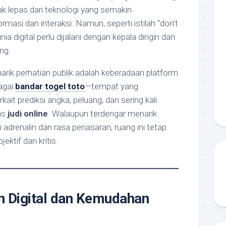
ak lepas dari teknologi yang semakin
asi dan interaksi. Namun, seperti istilah “don’t
unia digital perlu dijalani dengan kepala dingin dan
ng.
arik perhatian publik adalah keberadaan platform
agai
bandar togel toto
—tempat yang
ait prediksi angka, peluang, dan sering kali
tas
judi online
. Walaupun terdengar menarik
adrenalin dan rasa penasaran, ruang ini tetap
ektif dan kritis.
 Digital dan Kemudahan