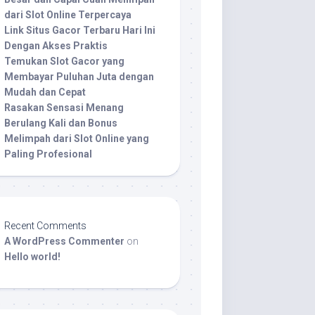
dari Slot Online Terpercaya
Link Situs Gacor Terbaru Hari Ini
Dengan Akses Praktis
Temukan Slot Gacor yang
Membayar Puluhan Juta dengan
Mudah dan Cepat
Rasakan Sensasi Menang
Berulang Kali dan Bonus
Melimpah dari Slot Online yang
Paling Profesional
Recent Comments
A WordPress Commenter
on
Hello world!