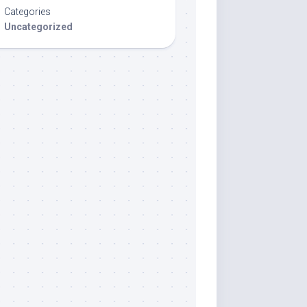
Categories
Uncategorized