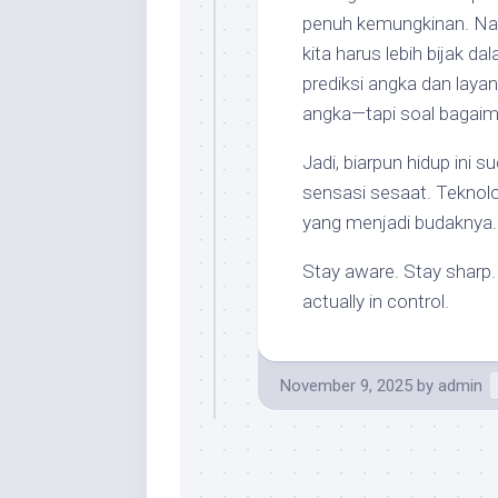
penuh kemungkinan. Na
kita harus lebih bijak d
prediksi angka dan laya
angka—tapi soal bagaim
Jadi, biarpun hidup ini su
sensasi sesaat. Teknolo
yang menjadi budaknya.
Stay aware. Stay sharp. 
actually in control.
November 9, 2025
by
admin