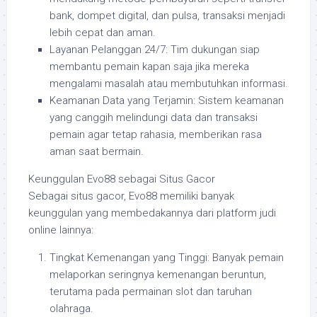
bank, dompet digital, dan pulsa, transaksi menjadi
lebih cepat dan aman.
Layanan Pelanggan 24/7: Tim dukungan siap
membantu pemain kapan saja jika mereka
mengalami masalah atau membutuhkan informasi.
Keamanan Data yang Terjamin: Sistem keamanan
yang canggih melindungi data dan transaksi
pemain agar tetap rahasia, memberikan rasa
aman saat bermain.
Keunggulan Evo88 sebagai Situs Gacor
Sebagai situs gacor, Evo88 memiliki banyak
keunggulan yang membedakannya dari platform judi
online lainnya:
Tingkat Kemenangan yang Tinggi: Banyak pemain
melaporkan seringnya kemenangan beruntun,
terutama pada permainan slot dan taruhan
olahraga.