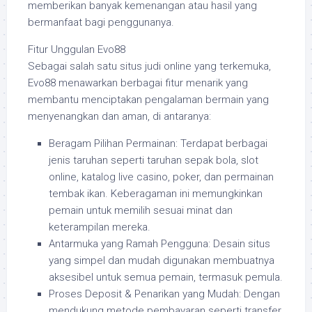
memberikan banyak kemenangan atau hasil yang
bermanfaat bagi penggunanya.
Fitur Unggulan Evo88
Sebagai salah satu situs judi online yang terkemuka,
Evo88 menawarkan berbagai fitur menarik yang
membantu menciptakan pengalaman bermain yang
menyenangkan dan aman, di antaranya:
Beragam Pilihan Permainan: Terdapat berbagai
jenis taruhan seperti taruhan sepak bola, slot
online, katalog live casino, poker, dan permainan
tembak ikan. Keberagaman ini memungkinkan
pemain untuk memilih sesuai minat dan
keterampilan mereka.
Antarmuka yang Ramah Pengguna: Desain situs
yang simpel dan mudah digunakan membuatnya
aksesibel untuk semua pemain, termasuk pemula.
Proses Deposit & Penarikan yang Mudah: Dengan
mendukung metode pembayaran seperti transfer