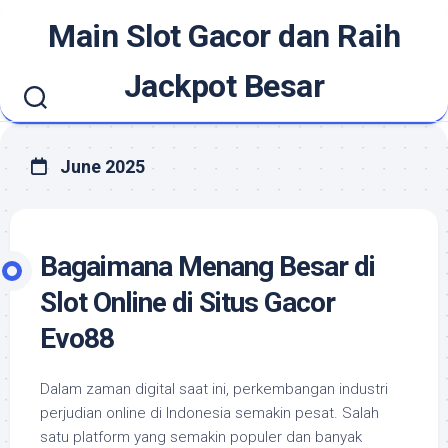
Skip
Main Slot Gacor dan Raih
to
content
Jackpot Besar
June 2025
Bagaimana Menang Besar di
Slot Online di Situs Gacor
Evo88
Dalam zaman digital saat ini, perkembangan industri
perjudian online di Indonesia semakin pesat. Salah
satu platform yang semakin populer dan banyak