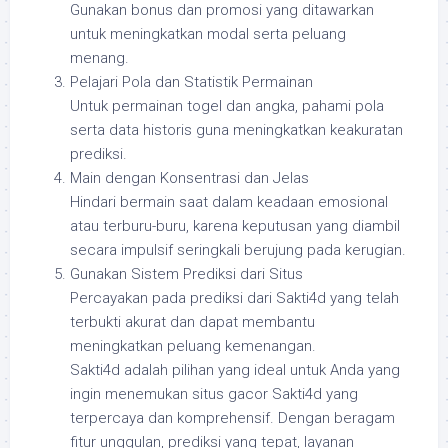
Gunakan bonus dan promosi yang ditawarkan
untuk meningkatkan modal serta peluang
menang.
Pelajari Pola dan Statistik Permainan
Untuk permainan togel dan angka, pahami pola
serta data historis guna meningkatkan keakuratan
prediksi.
Main dengan Konsentrasi dan Jelas
Hindari bermain saat dalam keadaan emosional
atau terburu-buru, karena keputusan yang diambil
secara impulsif seringkali berujung pada kerugian.
Gunakan Sistem Prediksi dari Situs
Percayakan pada prediksi dari Sakti4d yang telah
terbukti akurat dan dapat membantu
meningkatkan peluang kemenangan.
Sakti4d adalah pilihan yang ideal untuk Anda yang
ingin menemukan situs gacor Sakti4d yang
terpercaya dan komprehensif. Dengan beragam
fitur unggulan, prediksi yang tepat, layanan