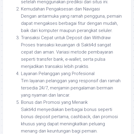
setelah menggunakan prediksi dari situs ini.
Kemudahan Pengaksesan dan Navigasi
Dengan antarmuka yang ramah pengguna, pemain
dapat mengakses berbagai fitur dengan mudah,
baik dari komputer maupun perangkat seluler.
Transaksi Cepat untuk Deposit dan Withdraw
Proses transaksi keuangan di Sakti4d sangat
cepat dan aman. Variasi metode pembayaran
seperti transfer bank, e-wallet, serta pulsa
menjadikan transaksi lebih praktis.
Layanan Pelanggan yang Profesional
Tim layanan pelanggan yang responsif dan ramah
tersedia 24/7, menjamin pengalaman bermain
yang nyaman dan lancar.
Bonus dan Promosi yang Menarik
Sakti4d menyediakan berbagai bonus seperti
bonus deposit pertama, cashback, dan promosi
khusus yang dapat meningkatkan peluang
menang dan keuntungan bagi pemain.