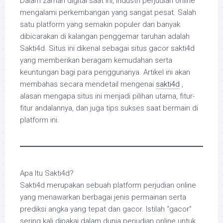
Dalam zaman digital saat ini, industri perjudian online
mengalami perkembangan yang sangat pesat. Salah
satu platform yang semakin populer dan banyak
dibicarakan di kalangan penggemar taruhan adalah
Sakti4d. Situs ini dikenal sebagai situs gacor sakti4d
yang memberikan beragam kemudahan serta
keuntungan bagi para penggunanya. Artikel ini akan
membahas secara mendetail mengenai
sakti4d
,
alasan mengapa situs ini menjadi pilihan utama, fitur-
fitur andalannya, dan juga tips sukses saat bermain di
platform ini.
Apa Itu Sakti4d?
Sakti4d merupakan sebuah platform perjudian online
yang menawarkan berbagai jenis permainan serta
prediksi angka yang tepat dan gacor. Istilah “gacor”
sering kali dipakai dalam dunia perjudian online untuk