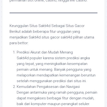
permainan slot online, casino, hingga live casino.
Keunggulan Situs Sakti4d Sebagai Situs Gacor
Berikut adalah beberapa fitur unggulan yang
menjadikan Sakti4d situs gacor sakti4d pilihan utama
para bettor:
Prediksi Akurat dan Mudah Menang
Sakti4d populer karena sistem prediksi angka
yang tepat, yang meningkatkan kesempatan
pemain untuk menang. Banyak pengguna yang
melaporkan mendapatkan kemenangan beruntun
setelah menggunakan prediksi dari situs ini.
Kemudahan Pengaksesan dan Navigasi
Dengan antarmuka yang ramah pengguna, pemain
dapat mengakses berbagai fitur dengan mudah,
baik dari komputer maupun perangkat seluler.