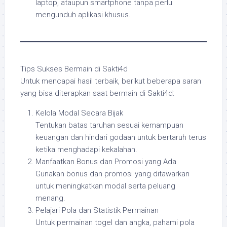
laptop, ataupun smartphone tanpa perlu
mengunduh aplikasi khusus.
Tips Sukses Bermain di Sakti4d
Untuk mencapai hasil terbaik, berikut beberapa saran
yang bisa diterapkan saat bermain di Sakti4d:
Kelola Modal Secara Bijak
Tentukan batas taruhan sesuai kemampuan
keuangan dan hindari godaan untuk bertaruh terus
ketika menghadapi kekalahan.
Manfaatkan Bonus dan Promosi yang Ada
Gunakan bonus dan promosi yang ditawarkan
untuk meningkatkan modal serta peluang
menang.
Pelajari Pola dan Statistik Permainan
Untuk permainan togel dan angka, pahami pola