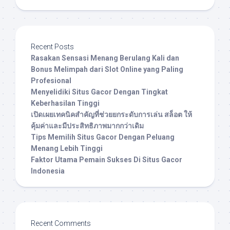
Recent Posts
Rasakan Sensasi Menang Berulang Kali dan
Bonus Melimpah dari Slot Online yang Paling
Profesional
Menyelidiki Situs Gacor Dengan Tingkat
Keberhasilan Tinggi
เปิดเผยเทคนิคสำคัญที่ช่วยยกระดับการเล่น สล็อต ให้
คุ้มค่าและมีประสิทธิภาพมากกว่าเดิม
Tips Memilih Situs Gacor Dengan Peluang
Menang Lebih Tinggi
Faktor Utama Pemain Sukses Di Situs Gacor
Indonesia
Recent Comments