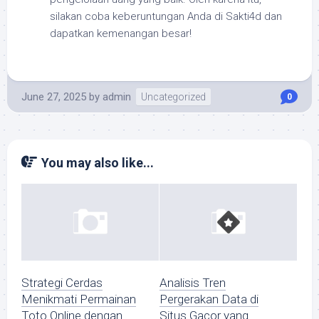
silakan coba keberuntungan Anda di Sakti4d dan
dapatkan kemenangan besar!
June 27, 2025
by
admin
Uncategorized
0
You may also like...
Strategi Cerdas
Analisis Tren
Menikmati Permainan
Pergerakan Data di
Toto Online dengan
Situs Gacor yang