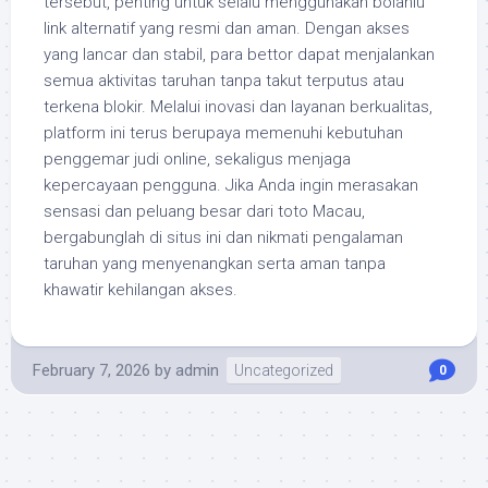
tersebut, penting untuk selalu menggunakan bolahiu
link alternatif yang resmi dan aman. Dengan akses
yang lancar dan stabil, para bettor dapat menjalankan
semua aktivitas taruhan tanpa takut terputus atau
terkena blokir. Melalui inovasi dan layanan berkualitas,
platform ini terus berupaya memenuhi kebutuhan
penggemar judi online, sekaligus menjaga
kepercayaan pengguna. Jika Anda ingin merasakan
sensasi dan peluang besar dari toto Macau,
bergabunglah di situs ini dan nikmati pengalaman
taruhan yang menyenangkan serta aman tanpa
khawatir kehilangan akses.
February 7, 2026
by
admin
Uncategorized
0