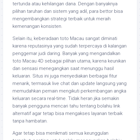
tertunda atau kehilangan dana. Dengan banyaknya
pilihan taruhan dan sistem yang adil, para bettor bisa
mengembangkan strategi terbaik untuk meraih
kemenangan konsisten.
Selain itu, keberadaan toto Macau sangat diminati
karena reputasinya yang sudah terpercaya di kalangan
penggemar judi daring. Banyak yang mengandalkan
toto Macau 4D sebagai pilihan utama, karena keunikan
dan sensasi menegangkan saat menunggu hasil
keluaran. Situs ini juga menyediakan berbagai fitur
menarik, termasuk live chat dan update langsung yang
memudahkan pemain mengikuti perkembangan angka
keluaran secara real-time. Tidak heran jika semakin
banyak pengguna mencari tahu tentang bolahiu link
alternatif agar tetap bisa mengakses layanan terbaik
tanpa hambatan.
Agar tetap bisa menikmati semua keunggulan