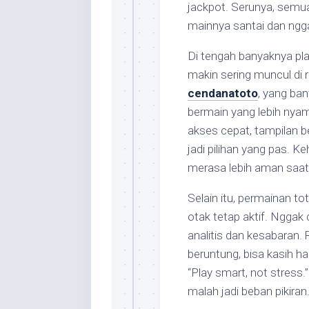
jackpot. Serunya, semua
mainnya santai dan ngga
Di tengah banyaknya pl
makin sering muncul di 
cendanatoto
, yang ba
bermain yang lebih nya
akses cepat, tampilan be
jadi pilihan yang pas. K
merasa lebih aman saat
Selain itu, permainan to
otak tetap aktif. Nggak 
analitis dan kesabaran. 
beruntung, bisa kasih h
“Play smart, not stres
malah jadi beban pikiran