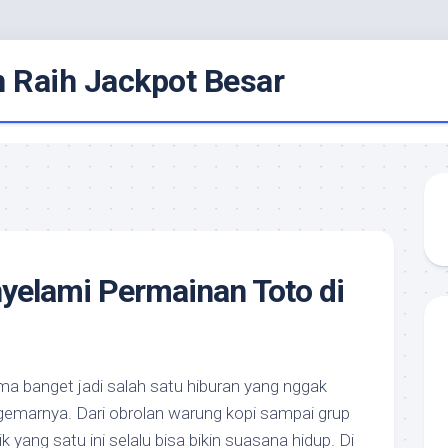
n Raih Jackpot Besar
yelami Permainan Toto di
a banget jadi salah satu hiburan yang nggak
gemarnya. Dari obrolan warung kopi sampai grup
 yang satu ini selalu bisa bikin suasana hidup. Di