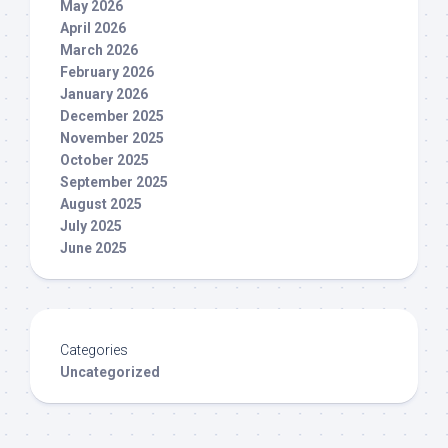
May 2026
April 2026
March 2026
February 2026
January 2026
December 2025
November 2025
October 2025
September 2025
August 2025
July 2025
June 2025
Categories
Uncategorized