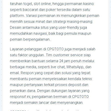
taruhan togel, slot online, hingga permainan kasino
seperti baccarat dan poker tersedia dalam satu
platform. Variasi permainan ini memungkinkan pemain
memilih sesuai minat dan strategi masing-masing.
Desain antarmuka situs yang user-friendly juga
memudahkan navigasi, baik bagi pemula maupun
pemain berpengalaman.
Layanan pelanggan di CPGTOTO juga menjadi salah
satu faktor unggulan. Tim customer service siap
memberikan bantuan selama 24 jam penuh melalui
berbagai media, seperti live chat, WhatsApp, dan
email. Respon yang cepat dan solusi yang tepat
membantu pemain menyelesaikan kendala teknis
maupun pertanyaan terkait proses deposit dan
penarikan dana. Dengan dukungan layanan yang
responsif ini, pengalaman bermain di CPGTOTO
menjadi semakin lancar dan menyenangkan.