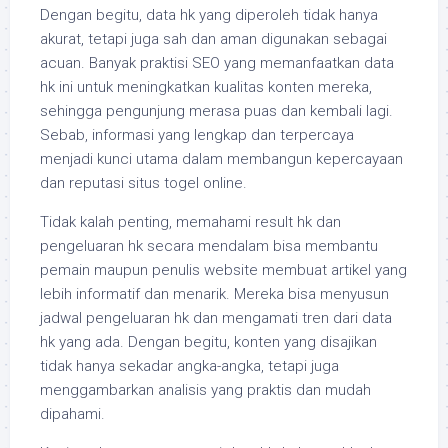
Dengan begitu, data hk yang diperoleh tidak hanya
akurat, tetapi juga sah dan aman digunakan sebagai
acuan. Banyak praktisi SEO yang memanfaatkan data
hk ini untuk meningkatkan kualitas konten mereka,
sehingga pengunjung merasa puas dan kembali lagi.
Sebab, informasi yang lengkap dan terpercaya
menjadi kunci utama dalam membangun kepercayaan
dan reputasi situs togel online.
Tidak kalah penting, memahami result hk dan
pengeluaran hk secara mendalam bisa membantu
pemain maupun penulis website membuat artikel yang
lebih informatif dan menarik. Mereka bisa menyusun
jadwal pengeluaran hk dan mengamati tren dari data
hk yang ada. Dengan begitu, konten yang disajikan
tidak hanya sekadar angka-angka, tetapi juga
menggambarkan analisis yang praktis dan mudah
dipahami.