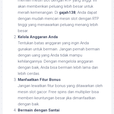
memilih mesin slot dengan RTP yang tinggi. Ini
akan memberikan peluang lebih besar untuk
meraih kemenangan. Di
gajah138
, Anda dapat
dengan mudah mencari mesin slot dengan RTP
tinggi yang menawarkan peluang menang lebih
besar.
Kelola Anggaran Anda
Tentukan batas anggaran yang ingin Anda
gunakan untuk bermain. Jangan pernah bermain
dengan uang yang Anda tidak mampu
kehilangannya. Dengan mengelola anggaran
dengan baik, Anda bisa bermain lebih lama dan
lebih cerdas.
Manfaatkan Fitur Bonus
Jangan lewatkan fitur bonus yang ditawarkan oleh
mesin slot gacor. Free spins dan multiplier bisa
memberi keuntungan besar jika dimanfaatkan
dengan baik.
Bermain dengan Santai