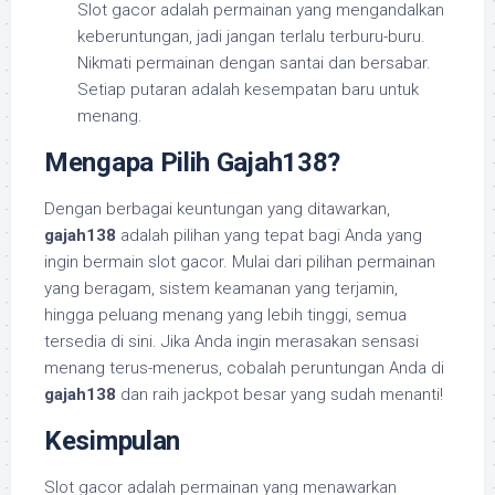
Slot gacor adalah permainan yang mengandalkan
keberuntungan, jadi jangan terlalu terburu-buru.
Nikmati permainan dengan santai dan bersabar.
Setiap putaran adalah kesempatan baru untuk
menang.
Mengapa Pilih Gajah138?
Dengan berbagai keuntungan yang ditawarkan,
gajah138
adalah pilihan yang tepat bagi Anda yang
ingin bermain slot gacor. Mulai dari pilihan permainan
yang beragam, sistem keamanan yang terjamin,
hingga peluang menang yang lebih tinggi, semua
tersedia di sini. Jika Anda ingin merasakan sensasi
menang terus-menerus, cobalah peruntungan Anda di
gajah138
dan raih jackpot besar yang sudah menanti!
Kesimpulan
Slot gacor adalah permainan yang menawarkan