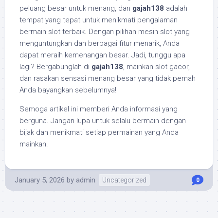
peluang besar untuk menang, dan
gajah138
adalah
tempat yang tepat untuk menikmati pengalaman
bermain slot terbaik. Dengan pilihan mesin slot yang
menguntungkan dan berbagai fitur menarik, Anda
dapat meraih kemenangan besar. Jadi, tunggu apa
lagi? Bergabunglah di
gajah138
, mainkan slot gacor,
dan rasakan sensasi menang besar yang tidak pernah
Anda bayangkan sebelumnya!
Semoga artikel ini memberi Anda informasi yang
berguna. Jangan lupa untuk selalu bermain dengan
bijak dan menikmati setiap permainan yang Anda
mainkan.
January 5, 2026
by
admin
Uncategorized
0