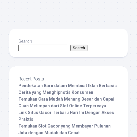
Search
Search
Recent Posts
Pendekatan Baru dalam Membuat Iklan Berbasis
Cerita yang Menghipnotis Konsumen
Temukan Cara Mudah Menang Besar dan Capai
Cuan Melimpah dari Slot Online Terpercaya
Link Situs Gacor Terbaru Hari Ini Dengan Akses
Praktis
Temukan Slot Gacor yang Membayar Puluhan
Juta dengan Mudah dan Cepat