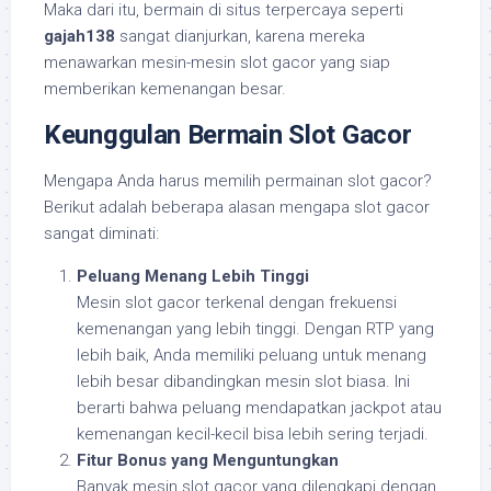
Maka dari itu, bermain di situs terpercaya seperti
gajah138
sangat dianjurkan, karena mereka
menawarkan mesin-mesin slot gacor yang siap
memberikan kemenangan besar.
Keunggulan Bermain Slot Gacor
Mengapa Anda harus memilih permainan slot gacor?
Berikut adalah beberapa alasan mengapa slot gacor
sangat diminati:
Peluang Menang Lebih Tinggi
Mesin slot gacor terkenal dengan frekuensi
kemenangan yang lebih tinggi. Dengan RTP yang
lebih baik, Anda memiliki peluang untuk menang
lebih besar dibandingkan mesin slot biasa. Ini
berarti bahwa peluang mendapatkan jackpot atau
kemenangan kecil-kecil bisa lebih sering terjadi.
Fitur Bonus yang Menguntungkan
Banyak mesin slot gacor yang dilengkapi dengan