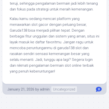
teruji, sehingga pengalaman bermain jadi lebih tenang
dan fokus pada strategi untuk meraih kemenangan.
Kalau kamu sedang mencari platform yang
menawarkan slot gacor dengan peluang besar,
Garuda138 bisa menjadi pilihan tepat. Dengan
berbagai fitur unggulan dan sistem yang aman, situs ini
layak masuk ke daftar favoritmu. Jangan ragu untuk
mencoba peruntunganmu di garuda138 slot dan
rasakan sendiri sensasi kemenangan besar yang
selalu menanti. Jadi, tunggu apa lagi? Segera login
dan nikmati pengalaman bermain slot online terbaik
yang penuh keberuntungan!
January 21, 2026
by
admin
Uncategorized
0