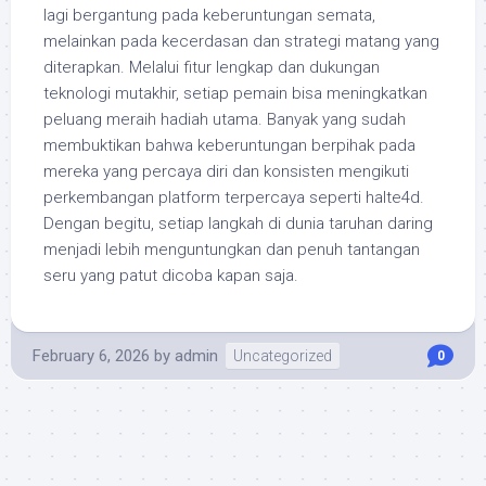
lagi bergantung pada keberuntungan semata,
melainkan pada kecerdasan dan strategi matang yang
diterapkan. Melalui fitur lengkap dan dukungan
teknologi mutakhir, setiap pemain bisa meningkatkan
peluang meraih hadiah utama. Banyak yang sudah
membuktikan bahwa keberuntungan berpihak pada
mereka yang percaya diri dan konsisten mengikuti
perkembangan platform terpercaya seperti halte4d.
Dengan begitu, setiap langkah di dunia taruhan daring
menjadi lebih menguntungkan dan penuh tantangan
seru yang patut dicoba kapan saja.
February 6, 2026
by
admin
Uncategorized
0