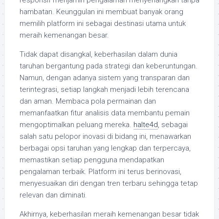
responsif menjamin pengalaman menyenangkan tanpa
hambatan. Keunggulan ini membuat banyak orang
memilih platform ini sebagai destinasi utama untuk
meraih kemenangan besar.
Tidak dapat disangkal, keberhasilan dalam dunia
taruhan bergantung pada strategi dan keberuntungan.
Namun, dengan adanya sistem yang transparan dan
terintegrasi, setiap langkah menjadi lebih terencana
dan aman. Membaca pola permainan dan
memanfaatkan fitur analisis data membantu pemain
mengoptimalkan peluang mereka.
halte4d
, sebagai
salah satu pelopor inovasi di bidang ini, menawarkan
berbagai opsi taruhan yang lengkap dan terpercaya,
memastikan setiap pengguna mendapatkan
pengalaman terbaik. Platform ini terus berinovasi,
menyesuaikan diri dengan tren terbaru sehingga tetap
relevan dan diminati.
Akhirnya, keberhasilan meraih kemenangan besar tidak