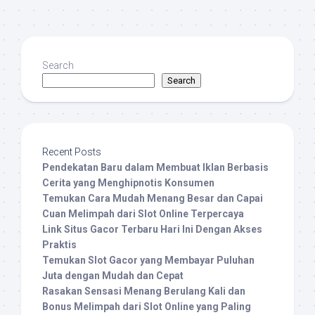
Search
Search
Recent Posts
Pendekatan Baru dalam Membuat Iklan Berbasis
Cerita yang Menghipnotis Konsumen
Temukan Cara Mudah Menang Besar dan Capai
Cuan Melimpah dari Slot Online Terpercaya
Link Situs Gacor Terbaru Hari Ini Dengan Akses
Praktis
Temukan Slot Gacor yang Membayar Puluhan
Juta dengan Mudah dan Cepat
Rasakan Sensasi Menang Berulang Kali dan
Bonus Melimpah dari Slot Online yang Paling