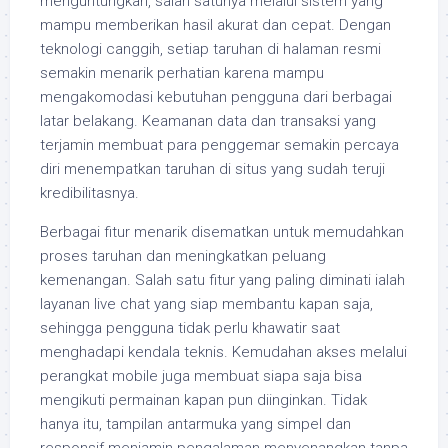
menguntungkan, salah satunya melalui sistem yang
mampu memberikan hasil akurat dan cepat. Dengan
teknologi canggih, setiap taruhan di halaman resmi
semakin menarik perhatian karena mampu
mengakomodasi kebutuhan pengguna dari berbagai
latar belakang. Keamanan data dan transaksi yang
terjamin membuat para penggemar semakin percaya
diri menempatkan taruhan di situs yang sudah teruji
kredibilitasnya.
Berbagai fitur menarik disematkan untuk memudahkan
proses taruhan dan meningkatkan peluang
kemenangan. Salah satu fitur yang paling diminati ialah
layanan live chat yang siap membantu kapan saja,
sehingga pengguna tidak perlu khawatir saat
menghadapi kendala teknis. Kemudahan akses melalui
perangkat mobile juga membuat siapa saja bisa
mengikuti permainan kapan pun diinginkan. Tidak
hanya itu, tampilan antarmuka yang simpel dan