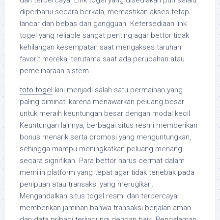
dan terpercaya. Link togel yang disediakan pun selalu
diperbarui secara berkala, memastikan akses tetap
lancar dan bebas dari gangguan. Ketersediaan link
togel yang reliable sangat penting agar bettor tidak
kehilangan kesempatan saat mengakses taruhan
favorit mereka, terutama saat ada perubahan atau
pemeliharaan sistem.
toto togel
kini menjadi salah satu permainan yang
paling diminati karena menawarkan peluang besar
untuk meraih keuntungan besar dengan modal kecil.
Keuntungan lainnya, berbagai situs resmi memberikan
bonus menarik serta promosi yang menguntungkan,
sehingga mampu meningkatkan peluang menang
secara signifikan. Para bettor harus cermat dalam
memilih platform yang tepat agar tidak terjebak pada
penipuan atau transaksi yang merugikan.
Mengandalkan situs togel resmi dan terpercaya
memberikan jaminan bahwa transaksi berjalan aman
dan data pribadi terlindungi dengan baik. Pengalaman