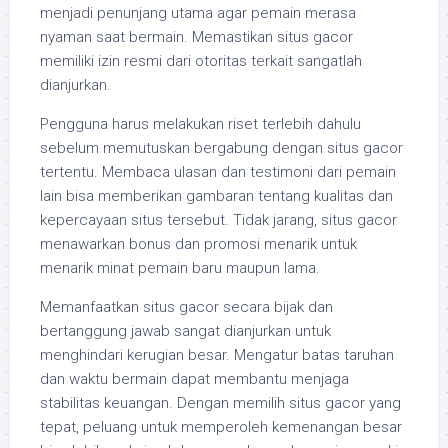
menjadi penunjang utama agar pemain merasa
nyaman saat bermain. Memastikan situs gacor
memiliki izin resmi dari otoritas terkait sangatlah
dianjurkan.
Pengguna harus melakukan riset terlebih dahulu
sebelum memutuskan bergabung dengan situs gacor
tertentu. Membaca ulasan dan testimoni dari pemain
lain bisa memberikan gambaran tentang kualitas dan
kepercayaan situs tersebut. Tidak jarang, situs gacor
menawarkan bonus dan promosi menarik untuk
menarik minat pemain baru maupun lama.
Memanfaatkan situs gacor secara bijak dan
bertanggung jawab sangat dianjurkan untuk
menghindari kerugian besar. Mengatur batas taruhan
dan waktu bermain dapat membantu menjaga
stabilitas keuangan. Dengan memilih situs gacor yang
tepat, peluang untuk memperoleh kemenangan besar