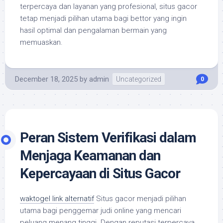
terpercaya dan layanan yang profesional, situs gacor
tetap menjadi pilihan utama bagi bettor yang ingin
hasil optimal dan pengalaman bermain yang
memuaskan.
December 18, 2025
by
admin
Uncategorized
0
Peran Sistem Verifikasi dalam
Menjaga Keamanan dan
Kepercayaan di Situs Gacor
waktogel link alternatif
Situs gacor menjadi pilihan
utama bagi penggemar judi online yang mencari
peluang menang tinggi. Dengan reputasi terpercaya,