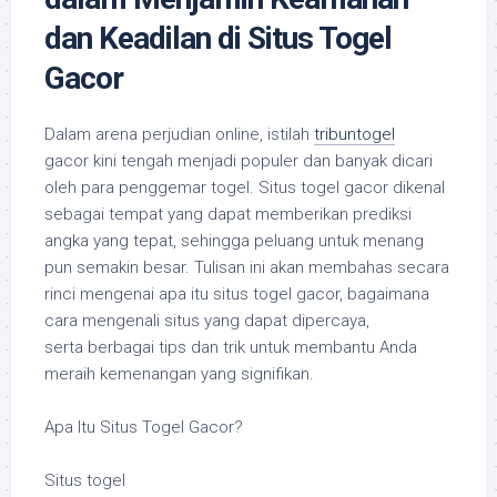
dan Keadilan di Situs Togel
Gacor
Dalam arena perjudian online, istilah
tribuntogel
gacor kini tengah menjadi populer dan banyak dicari
oleh para penggemar togel. Situs togel gacor dikenal
sebagai tempat yang dapat memberikan prediksi
angka yang tepat, sehingga peluang untuk menang
pun semakin besar. Tulisan ini akan membahas secara
rinci mengenai apa itu situs togel gacor, bagaimana
cara mengenali situs yang dapat dipercaya,
serta berbagai tips dan trik untuk membantu Anda
meraih kemenangan yang signifikan.
Apa Itu Situs Togel Gacor?
Situs togel