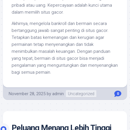
pribadi atau uang. Kepercayaan adalah kunci utama
dalam memilih situs gacor.
Akhirnya, mengelola bankroll dan bermain secara
bertanggung jawab sangat penting di situs gacor.
Tetapkan batas kemenangan dan kerugian agar
permainan tetap menyenangkan dan tidak
menimbulkan masalah keuangan. Dengan panduan
yang tepat, bermain di situs gacor bisa menjadi
pengalaman yang menguntungkan dan menyenangkan
bagi semua pemain.
November 28, 2025
by
admin
Uncategorized
0
Peluang Menang Lebih Tinggi