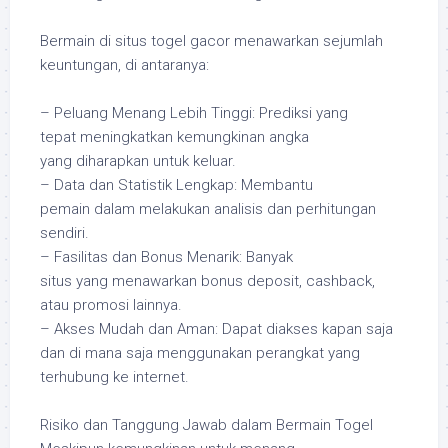
Bermain di situs togel gacor menawarkan sejumlah
keuntungan, di antaranya:
– Peluang Menang Lebih Tinggi: Prediksi yang
tepat meningkatkan kemungkinan angka
yang diharapkan untuk keluar.
– Data dan Statistik Lengkap: Membantu
pemain dalam melakukan analisis dan perhitungan
sendiri.
– Fasilitas dan Bonus Menarik: Banyak
situs yang menawarkan bonus deposit, cashback,
atau promosi lainnya.
– Akses Mudah dan Aman: Dapat diakses kapan saja
dan di mana saja menggunakan perangkat yang
terhubung ke internet.
Risiko dan Tanggung Jawab dalam Bermain Togel