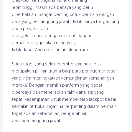
Meskipun kemungkinan untuk menang
lebih tinggi, masih ada bahaya yang perlu
diperhatikan. Sangat penting untuk bermain dengan
cara yang bertanggung jawab, tidak hanya bergantung
pada prediksi, dan
mengelola dana dengan cermat. Jangan
pernah menggunakan uang yang
tidak dapat Anda relakan untuk bermain.
Situs togel yang selalu memberikan hasil baik
merupakan pilihan utama bagi para penggemar togel
yang ingin meningkatkan kemungkinan kemenangan
mereka. Dengan memilih platform yang dapat
dipercaya dan menerapkan taktik analisis yang
tepat, kesempatan untuk memperoleh jackpot besar
semakin terbuka. Ingat, hal terpenting dalam bermain
togel adalah keberanian, pengetahuan,
dan rasa tanggung jawab.