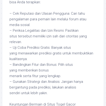
bisa Anda terapkan:
– Cek Reputasi dan Ulasan Pengguna: Cari tahu
pengalaman para pemain lain melalui forum atau
media sosial.
– Periksa Legalitas dan Izin Resmi: Pastikan
situs tersebut memiliki izin sah dari otoritas yang
relevan.
– Uji Coba Prediksi Gratis: Banyak situs
yang menawarkan prediksi gratis untuk membuktikan
kualitasnya.
– Bandingkan Fitur dan Bonus: Pilih situs
yang memberikan bonus
menarik serta fitur yang lengkap.
– Gunakan Strategi dan Analisis: Jangan hanya
bergantung pada prediksi, lakukan analisis
sendiri untuk lebih yakin.
Keuntungan Bermain di Situs Togel Gacor