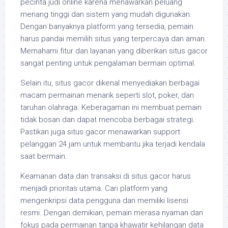
pecinta judi online karena menawarkan peluang
menang tinggi dan sistem yang mudah digunakan.
Dengan banyaknya platform yang tersedia, pemain
harus pandai memilih situs yang terpercaya dan aman.
Memahami fitur dan layanan yang diberikan situs gacor
sangat penting untuk pengalaman bermain optimal.
Selain itu, situs gacor dikenal menyediakan berbagai
macam permainan menarik seperti slot, poker, dan
taruhan olahraga. Keberagaman ini membuat pemain
tidak bosan dan dapat mencoba berbagai strategi.
Pastikan juga situs gacor menawarkan support
pelanggan 24 jam untuk membantu jika terjadi kendala
saat bermain.
Keamanan data dan transaksi di situs gacor harus
menjadi prioritas utama. Cari platform yang
mengenkripsi data pengguna dan memiliki lisensi
resmi. Dengan demikian, pemain merasa nyaman dan
fokus pada permainan tanpa khawatir kehilangan data