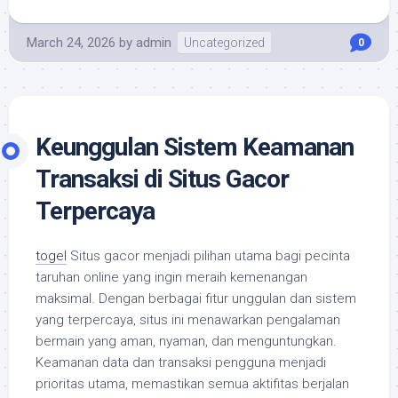
March 24, 2026
by
admin
Uncategorized
0
Keunggulan Sistem Keamanan
Transaksi di Situs Gacor
Terpercaya
togel
Situs gacor menjadi pilihan utama bagi pecinta
taruhan online yang ingin meraih kemenangan
maksimal. Dengan berbagai fitur unggulan dan sistem
yang terpercaya, situs ini menawarkan pengalaman
bermain yang aman, nyaman, dan menguntungkan.
Keamanan data dan transaksi pengguna menjadi
prioritas utama, memastikan semua aktifitas berjalan