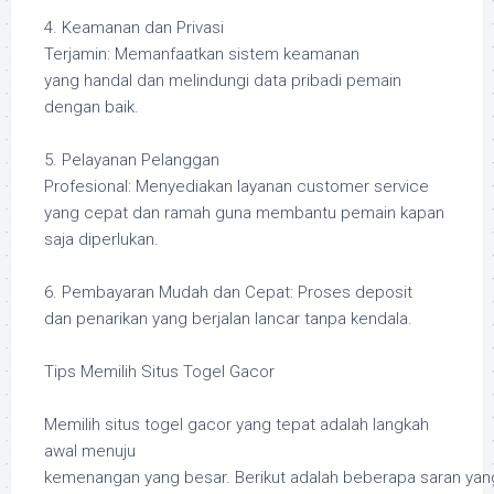
4. Keamanan dan Privasi
Terjamin: Memanfaatkan sistem keamanan
yang handal dan melindungi data pribadi pemain
dengan baik.
5. Pelayanan Pelanggan
Profesional: Menyediakan layanan customer service
yang cepat dan ramah guna membantu pemain kapan
saja diperlukan.
6. Pembayaran Mudah dan Cepat: Proses deposit
dan penarikan yang berjalan lancar tanpa kendala.
Tips Memilih Situs Togel Gacor
Memilih situs togel gacor yang tepat adalah langkah
awal menuju
kemenangan yang besar. Berikut adalah beberapa saran yan