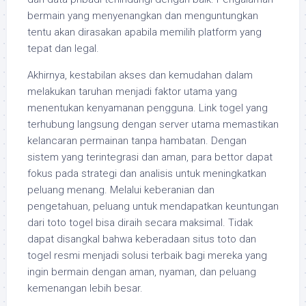
bermain yang menyenangkan dan menguntungkan
tentu akan dirasakan apabila memilih platform yang
tepat dan legal.
Akhirnya, kestabilan akses dan kemudahan dalam
melakukan taruhan menjadi faktor utama yang
menentukan kenyamanan pengguna. Link togel yang
terhubung langsung dengan server utama memastikan
kelancaran permainan tanpa hambatan. Dengan
sistem yang terintegrasi dan aman, para bettor dapat
fokus pada strategi dan analisis untuk meningkatkan
peluang menang. Melalui keberanian dan
pengetahuan, peluang untuk mendapatkan keuntungan
dari toto togel bisa diraih secara maksimal. Tidak
dapat disangkal bahwa keberadaan situs toto dan
togel resmi menjadi solusi terbaik bagi mereka yang
ingin bermain dengan aman, nyaman, dan peluang
kemenangan lebih besar.