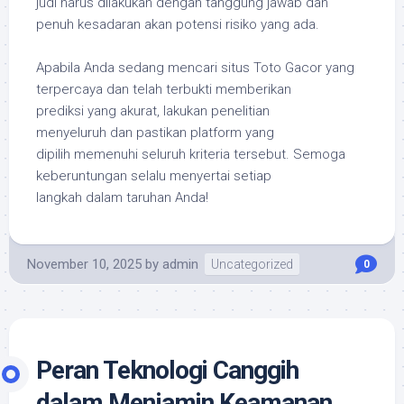
judi harus dilakukan dengan tanggung jawab dan
penuh kesadaran akan potensi risiko yang ada.
Apabila Anda sedang mencari situs Toto Gacor yang
terpercaya dan telah terbukti memberikan
prediksi yang akurat, lakukan penelitian
menyeluruh dan pastikan platform yang
dipilih memenuhi seluruh kriteria tersebut. Semoga
keberuntungan selalu menyertai setiap
langkah dalam taruhan Anda!
November 10, 2025
by
admin
Uncategorized
0
Peran Teknologi Canggih
dalam Menjamin Keamanan