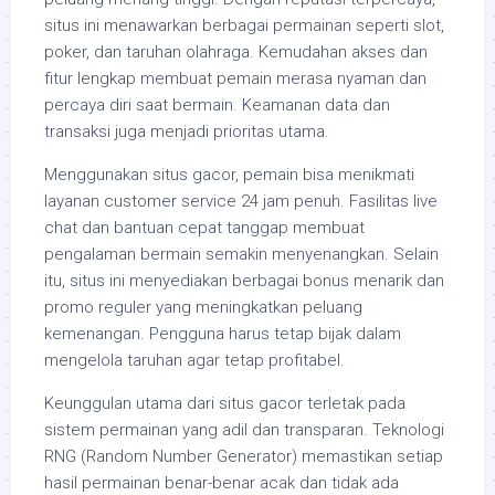
situs ini menawarkan berbagai permainan seperti slot,
poker, dan taruhan olahraga. Kemudahan akses dan
fitur lengkap membuat pemain merasa nyaman dan
percaya diri saat bermain. Keamanan data dan
transaksi juga menjadi prioritas utama.
Menggunakan situs gacor, pemain bisa menikmati
layanan customer service 24 jam penuh. Fasilitas live
chat dan bantuan cepat tanggap membuat
pengalaman bermain semakin menyenangkan. Selain
itu, situs ini menyediakan berbagai bonus menarik dan
promo reguler yang meningkatkan peluang
kemenangan. Pengguna harus tetap bijak dalam
mengelola taruhan agar tetap profitabel.
Keunggulan utama dari situs gacor terletak pada
sistem permainan yang adil dan transparan. Teknologi
RNG (Random Number Generator) memastikan setiap
hasil permainan benar-benar acak dan tidak ada