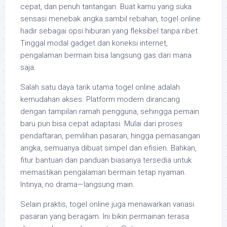
cepat, dan penuh tantangan. Buat kamu yang suka
sensasi menebak angka sambil rebahan, togel online
hadir sebagai opsi hiburan yang fleksibel tanpa ribet.
Tinggal modal gadget dan koneksi internet,
pengalaman bermain bisa langsung gas dari mana
saja.
Salah satu daya tarik utama togel online adalah
kemudahan akses. Platform modern dirancang
dengan tampilan ramah pengguna, sehingga pemain
baru pun bisa cepat adaptasi. Mulai dari proses
pendaftaran, pemilihan pasaran, hingga pemasangan
angka, semuanya dibuat simpel dan efisien. Bahkan,
fitur bantuan dan panduan biasanya tersedia untuk
memastikan pengalaman bermain tetap nyaman.
Intinya, no drama—langsung main.
Selain praktis, togel online juga menawarkan variasi
pasaran yang beragam. Ini bikin permainan terasa