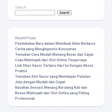
Search
Search
Recent Posts
Pendekatan Baru dalam Membuat Iklan Berbasis
Cerita yang Menghipnotis Konsumen
Temukan Cara Mudah Menang Besar dan Capai
Cuan Melimpah dari Slot Online Terpercaya
Link Situs Gacor Terbaru Hari Ini Dengan Akses
Praktis
Temukan Slot Gacor yang Membayar Puluhan
Juta dengan Mudah dan Cepat
Rasakan Sensasi Menang Berulang Kali dan
Bonus Melimpah dari Slot Online yang Paling
Profesional