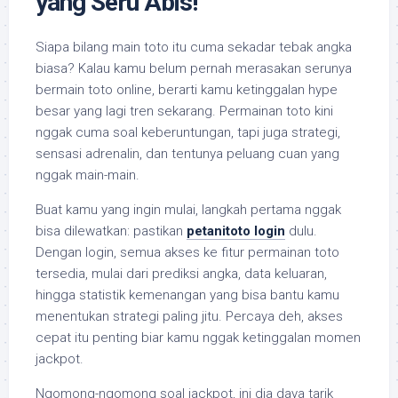
yang Seru Abis!
Siapa bilang main toto itu cuma sekadar tebak angka
biasa? Kalau kamu belum pernah merasakan serunya
bermain toto online, berarti kamu ketinggalan hype
besar yang lagi tren sekarang. Permainan toto kini
nggak cuma soal keberuntungan, tapi juga strategi,
sensasi adrenalin, dan tentunya peluang cuan yang
nggak main-main.
Buat kamu yang ingin mulai, langkah pertama nggak
bisa dilewatkan: pastikan
petanitoto login
dulu.
Dengan login, semua akses ke fitur permainan toto
tersedia, mulai dari prediksi angka, data keluaran,
hingga statistik kemenangan yang bisa bantu kamu
menentukan strategi paling jitu. Percaya deh, akses
cepat itu penting biar kamu nggak ketinggalan momen
jackpot.
Ngomong-ngomong soal jackpot, ini dia daya tarik