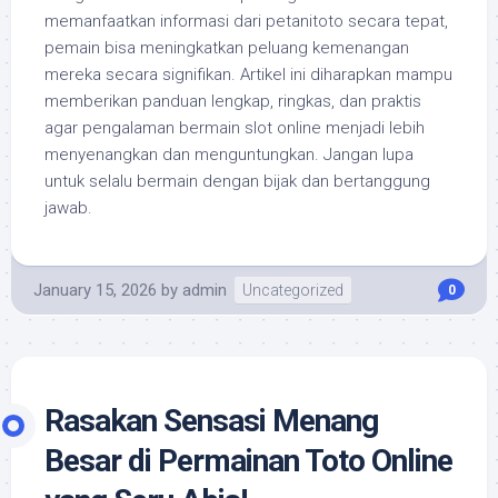
memanfaatkan informasi dari petanitoto secara tepat,
pemain bisa meningkatkan peluang kemenangan
mereka secara signifikan. Artikel ini diharapkan mampu
memberikan panduan lengkap, ringkas, dan praktis
agar pengalaman bermain slot online menjadi lebih
menyenangkan dan menguntungkan. Jangan lupa
untuk selalu bermain dengan bijak dan bertanggung
jawab.
January 15, 2026
by
admin
Uncategorized
0
Rasakan Sensasi Menang
Besar di Permainan Toto Online