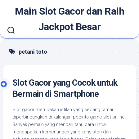
Skip
Main Slot Gacor dan Raih
to
content
Jackpot Besar
petani toto
Slot Gacor yang Cocok untuk
Bermain di Smartphone
Slot gacor merupakan istilah yang sedang ramai
diperbincangkan di kalangan pecinta game slot online.
Banyak pemain yang mencari tahu cara untuk
mendapatkan kemenangan yang konsisten dan