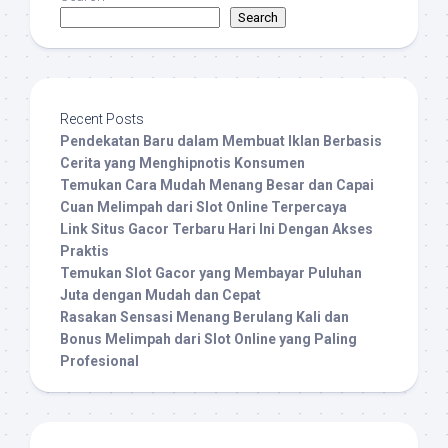
Search
Recent Posts
Pendekatan Baru dalam Membuat Iklan Berbasis
Cerita yang Menghipnotis Konsumen
Temukan Cara Mudah Menang Besar dan Capai
Cuan Melimpah dari Slot Online Terpercaya
Link Situs Gacor Terbaru Hari Ini Dengan Akses
Praktis
Temukan Slot Gacor yang Membayar Puluhan
Juta dengan Mudah dan Cepat
Rasakan Sensasi Menang Berulang Kali dan
Bonus Melimpah dari Slot Online yang Paling
Profesional