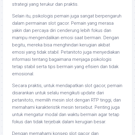
strategi yang terukur dan praktis.
Selain itu, psikologis pemain juga sangat berpengaruh
dalam permainan slot gacor. Pemain yang merasa
yakin dan percaya diri cenderung lebih fokus dan
mampu mengendalikan emosi saat bermain. Dengan
begitu, mereka bisa menghindari kerugian akibat
emosi yang tidak stabil. Petanitoto juga menyediakan
informasi tentang bagaimana menjaga psikologis
tetap stabil serta tips bermain yang efisien dan tidak
emosional.
Secara praktis, untuk mendapatkan slot gacor, pemain
disarankan untuk selalu mengikuti update dari
petanitoto, memilih mesin slot dengan RTP tinggi, dan
memahami karakteristik mesin tersebut. Penting juga
untuk mengatur modal dan waktu bermain agar tetap
fokus dan tidak terjebak dalam kerugian besar.
Dengan memahami konsep slot gacor dan