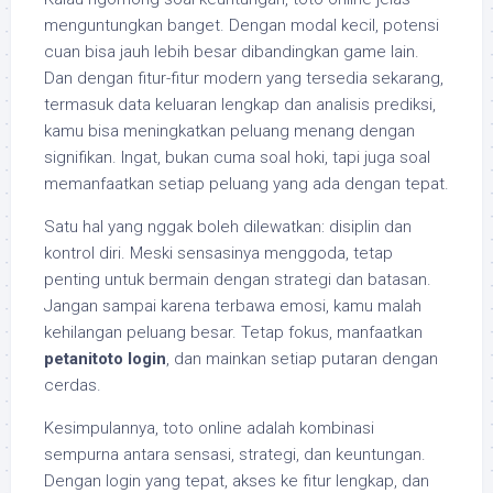
menguntungkan banget. Dengan modal kecil, potensi
cuan bisa jauh lebih besar dibandingkan game lain.
Dan dengan fitur-fitur modern yang tersedia sekarang,
termasuk data keluaran lengkap dan analisis prediksi,
kamu bisa meningkatkan peluang menang dengan
signifikan. Ingat, bukan cuma soal hoki, tapi juga soal
memanfaatkan setiap peluang yang ada dengan tepat.
Satu hal yang nggak boleh dilewatkan: disiplin dan
kontrol diri. Meski sensasinya menggoda, tetap
penting untuk bermain dengan strategi dan batasan.
Jangan sampai karena terbawa emosi, kamu malah
kehilangan peluang besar. Tetap fokus, manfaatkan
petanitoto login
, dan mainkan setiap putaran dengan
cerdas.
Kesimpulannya, toto online adalah kombinasi
sempurna antara sensasi, strategi, dan keuntungan.
Dengan login yang tepat, akses ke fitur lengkap, dan