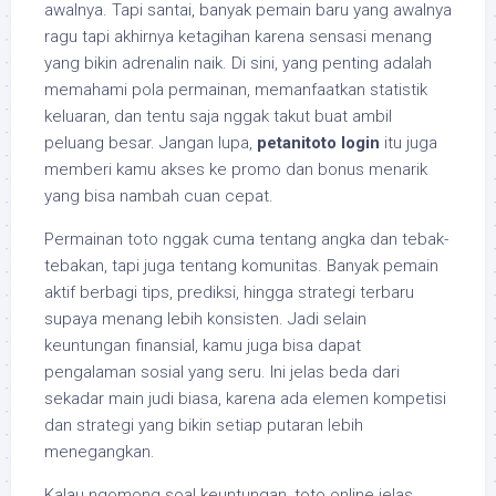
awalnya. Tapi santai, banyak pemain baru yang awalnya
ragu tapi akhirnya ketagihan karena sensasi menang
yang bikin adrenalin naik. Di sini, yang penting adalah
memahami pola permainan, memanfaatkan statistik
keluaran, dan tentu saja nggak takut buat ambil
peluang besar. Jangan lupa,
petanitoto login
itu juga
memberi kamu akses ke promo dan bonus menarik
yang bisa nambah cuan cepat.
Permainan toto nggak cuma tentang angka dan tebak-
tebakan, tapi juga tentang komunitas. Banyak pemain
aktif berbagi tips, prediksi, hingga strategi terbaru
supaya menang lebih konsisten. Jadi selain
keuntungan finansial, kamu juga bisa dapat
pengalaman sosial yang seru. Ini jelas beda dari
sekadar main judi biasa, karena ada elemen kompetisi
dan strategi yang bikin setiap putaran lebih
menegangkan.
Kalau ngomong soal keuntungan, toto online jelas