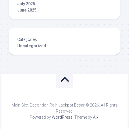
July 2025
June 2025
Categories
Uncategorized
Main Slot Gacor dan Raih Jackpot Besar © 2026. All Rights
Reserved.
Powered by
WordPress
. Theme by
Alx
.