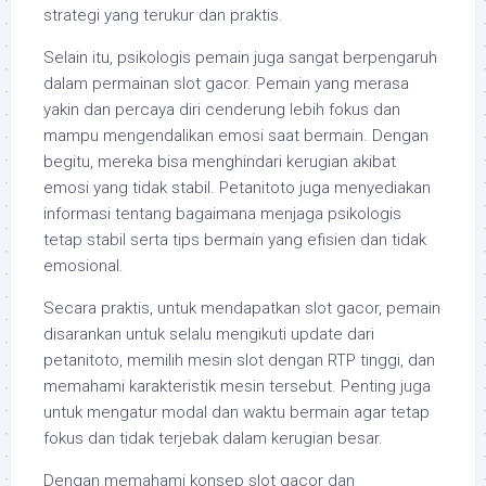
strategi yang terukur dan praktis.
Selain itu, psikologis pemain juga sangat berpengaruh
dalam permainan slot gacor. Pemain yang merasa
yakin dan percaya diri cenderung lebih fokus dan
mampu mengendalikan emosi saat bermain. Dengan
begitu, mereka bisa menghindari kerugian akibat
emosi yang tidak stabil. Petanitoto juga menyediakan
informasi tentang bagaimana menjaga psikologis
tetap stabil serta tips bermain yang efisien dan tidak
emosional.
Secara praktis, untuk mendapatkan slot gacor, pemain
disarankan untuk selalu mengikuti update dari
petanitoto, memilih mesin slot dengan RTP tinggi, dan
memahami karakteristik mesin tersebut. Penting juga
untuk mengatur modal dan waktu bermain agar tetap
fokus dan tidak terjebak dalam kerugian besar.
Dengan memahami konsep slot gacor dan