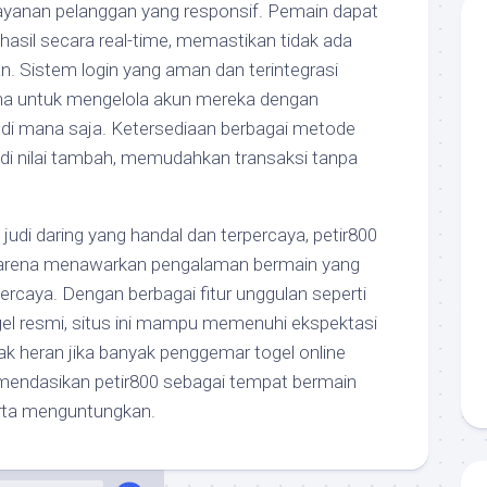
ayanan pelanggan yang responsif. Pemain dapat
asil secara real-time, memastikan tidak ada
n. Sistem login yang aman dan terintegrasi
 untuk mengelola akun mereka dengan
di mana saja. Ketersediaan berbagai metode
i nilai tambah, memudahkan transaksi tanpa
judi daring yang handal dan terpercaya, petir800
 karena menawarkan pengalaman bermain yang
rcaya. Dengan berbagai fitur unggulan seperti
gel resmi, situs ini mampu memenuhi ekspektasi
ak heran jika banyak penggemar togel online
mendasikan petir800 sebagai tempat bermain
rta menguntungkan.