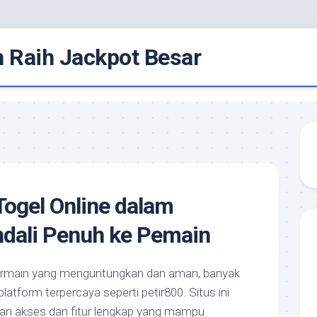
n Raih Jackpot Besar
ogel Online dalam
dali Penuh ke Pemain
rmain yang menguntungkan dan aman, banyak
platform terpercaya seperti petir800. Situs ini
an akses dan fitur lengkap yang mampu