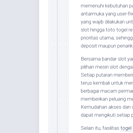
memenuhi kebutuhan par
antarmuka yang user-fri
yang wajib dilakukan unt
slot hingga toto togel 
prioritas utama, sehin
deposit maupun penarik
Bersama bandar slot ya
pilihan mesin slot den
Setiap putaran memberi
terus kembali untuk me
berbagai macam permaina
memberikan peluang me
Kemudahan akses dan s
dapat mengikuti setiap 
Selain itu, fasilitas
togel 