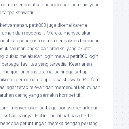
smi untuk mendapatkan pengalaman bermain yang
 tanpa khawatir.
kenyamanan, petir800 juga dikenal karena
 ramah dan responsif. Mereka menyediakan
emudahkan pengguna untuk mengakses berbagai
asuk taruhan angka dan prediksi yang akurat.
ng, cukup melakukan login melalui
petir800 login
berbagai fasilitas yang tersedia. Keamanan
u menjadi prioritas utama, sehingga setiap
ikmati permainan tanpa rasa khawatir. Platform
vasi agar tetap relevan dan memenuhi kebutuhan
aruhan daring yang semakin kompetitif.
 resmi menyediakan berbagai bonus menarik dan
setiap harinya. Hal ini membuat para bettor
 mencoba peruntungan mereka dengan peluang