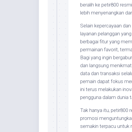
beralih ke petir800 re
lebih menyenangkan dan
Selain kepercayaan dan 
layanan pelanggan yang
berbagai fitur yang m
permainan favorit, term
Bagi yang ingin bergabu
dan langsung menikmati 
data dan transaksi selal
pemain dapat fokus men
ini terus melakukan ino
pengguna dalam dunia t
Tak hanya itu, petir800
promosi menguntungkan 
semakin terpacu untuk