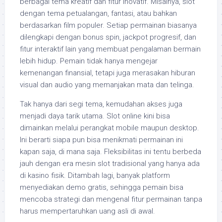
berbagai tema kreatif dan fitur inovatif. Misalnya, slot
dengan tema petualangan, fantasi, atau bahkan
berdasarkan film populer. Setiap permainan biasanya
dilengkapi dengan bonus spin, jackpot progresif, dan
fitur interaktif lain yang membuat pengalaman bermain
lebih hidup. Pemain tidak hanya mengejar
kemenangan finansial, tetapi juga merasakan hiburan
visual dan audio yang memanjakan mata dan telinga.
Tak hanya dari segi tema, kemudahan akses juga
menjadi daya tarik utama. Slot online kini bisa
dimainkan melalui perangkat mobile maupun desktop.
Ini berarti siapa pun bisa menikmati permainan ini
kapan saja, di mana saja. Fleksibilitas ini tentu berbeda
jauh dengan era mesin slot tradisional yang hanya ada
di kasino fisik. Ditambah lagi, banyak platform
menyediakan demo gratis, sehingga pemain bisa
mencoba strategi dan mengenal fitur permainan tanpa
harus mempertaruhkan uang asli di awal.