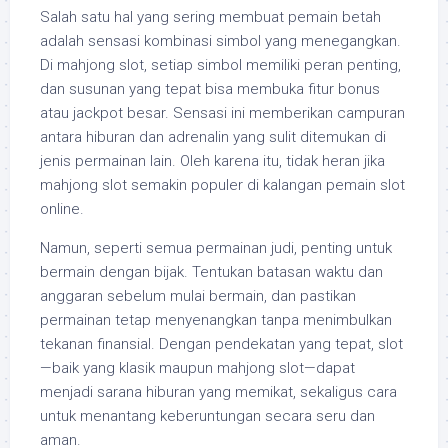
Salah satu hal yang sering membuat pemain betah
adalah sensasi kombinasi simbol yang menegangkan.
Di mahjong slot, setiap simbol memiliki peran penting,
dan susunan yang tepat bisa membuka fitur bonus
atau jackpot besar. Sensasi ini memberikan campuran
antara hiburan dan adrenalin yang sulit ditemukan di
jenis permainan lain. Oleh karena itu, tidak heran jika
mahjong slot semakin populer di kalangan pemain slot
online.
Namun, seperti semua permainan judi, penting untuk
bermain dengan bijak. Tentukan batasan waktu dan
anggaran sebelum mulai bermain, dan pastikan
permainan tetap menyenangkan tanpa menimbulkan
tekanan finansial. Dengan pendekatan yang tepat, slot
—baik yang klasik maupun mahjong slot—dapat
menjadi sarana hiburan yang memikat, sekaligus cara
untuk menantang keberuntungan secara seru dan
aman.