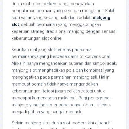
dunia slot terus berkembang, menawarkan
pengalaman bermain yang seru dan menghibur. Salah
satu varian yang sedang naik daun adalah
mahjong
slot
, sebuah permainan yang menggabungkan
keseruan strategi tradisional mahjong dengan sensasi
keberuntungan slot online.
Keunikan mahjong slot terletak pada cara
permainannya yang berbeda dari slot konvensional.
Alih-alih hanya mengandalkan putaran dan simbol acak,
mahjong slot menghadirkan pola dan kombinasi yang
mengingatkan pada permainan mahjong asli. Hal ini
membuat pemain tidak hanya mengandalkan
keberuntungan, tetapi juga sedikit strategi untuk
mencapai kemenangan maksimal. Bagi penggemar
mahjong yang ingin mencoba sensasi baru, ini bisa
menjadi pilihan yang sangat menarik.
Selain mahjong slot, dunia slot modern kini dipenuhi