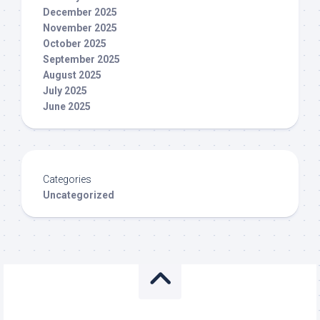
December 2025
November 2025
October 2025
September 2025
August 2025
July 2025
June 2025
Categories
Uncategorized