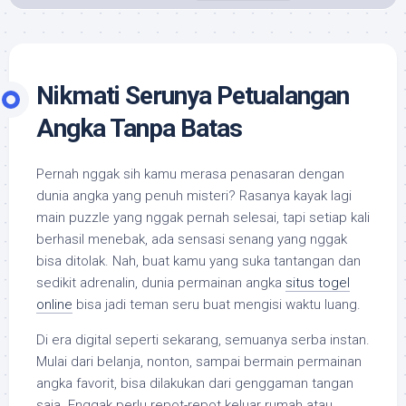
Nikmati Serunya Petualangan
Angka Tanpa Batas
Pernah nggak sih kamu merasa penasaran dengan
dunia angka yang penuh misteri? Rasanya kayak lagi
main puzzle yang nggak pernah selesai, tapi setiap kali
berhasil menebak, ada sensasi senang yang nggak
bisa ditolak. Nah, buat kamu yang suka tantangan dan
sedikit adrenalin, dunia permainan angka
situs togel
online
bisa jadi teman seru buat mengisi waktu luang.
Di era digital seperti sekarang, semuanya serba instan.
Mulai dari belanja, nonton, sampai bermain permainan
angka favorit, bisa dilakukan dari genggaman tangan
saja. Enggak perlu repot-repot keluar rumah atau