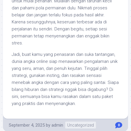
untuk mulai perlahan. Mulailah dengan taruhan kecil
dan pahami pola permainan dulu. Nikmati proses
belajar dan jangan terlalu fokus pada hasil akhir.
Karena sesungguhnya, keseruan terbesar ada di
perjalanan itu sendiri. Dengan begitu, setiap sesi
permainan tetap menyenangkan dan enggak bikin
stres.
Jadi, buat kamu yang penasaran dan suka tantangan,
dunia angka online siap menawarkan pengalaman unik
yang seru, aman, dan penuh kejutan. Tinggal pilih
strategi, gunakan insting, dan rasakan sensasi
menebak angka dengan cara yang paling santai. Siapa
bilang hiburan dan strategi nggak bisa digabung? Di
sini, semuanya bisa kamu rasakan dalam satu paket
yang praktis dan menyenangkan.
September 4, 2025
by
admin
Uncategorized
0