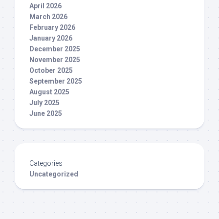
April 2026
March 2026
February 2026
January 2026
December 2025
November 2025
October 2025
September 2025
August 2025
July 2025
June 2025
Categories
Uncategorized