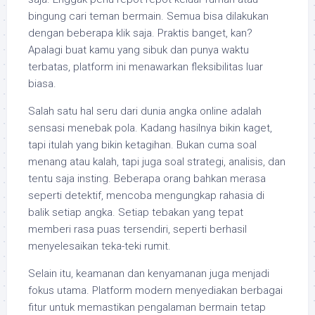
bingung cari teman bermain. Semua bisa dilakukan
dengan beberapa klik saja. Praktis banget, kan?
Apalagi buat kamu yang sibuk dan punya waktu
terbatas, platform ini menawarkan fleksibilitas luar
biasa.
Salah satu hal seru dari dunia angka online adalah
sensasi menebak pola. Kadang hasilnya bikin kaget,
tapi itulah yang bikin ketagihan. Bukan cuma soal
menang atau kalah, tapi juga soal strategi, analisis, dan
tentu saja insting. Beberapa orang bahkan merasa
seperti detektif, mencoba mengungkap rahasia di
balik setiap angka. Setiap tebakan yang tepat
memberi rasa puas tersendiri, seperti berhasil
menyelesaikan teka-teki rumit.
Selain itu, keamanan dan kenyamanan juga menjadi
fokus utama. Platform modern menyediakan berbagai
fitur untuk memastikan pengalaman bermain tetap