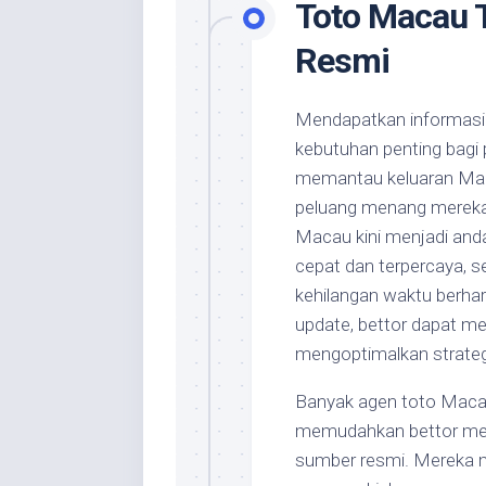
Toto Macau 
Resmi
Mendapatkan informasi 
kebutuhan penting bagi 
memantau keluaran Mac
peluang menang mereka m
Macau kini menjadi and
cepat dan terpercaya, se
kehilangan waktu berhar
update, bettor dapat me
mengoptimalkan strate
Banyak agen toto Maca
memudahkan bettor men
sumber resmi. Mereka m