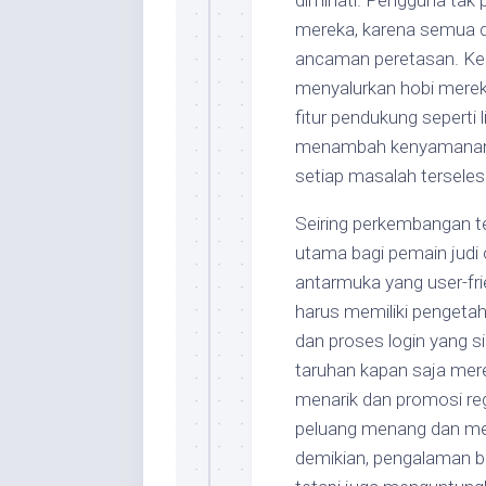
diminati. Pengguna tak 
mereka, karena semua 
ancaman peretasan. Keb
menyalurkan hobi merek
fitur pendukung seperti 
menambah kenyamanan 
setiap masalah terseles
Seiring perkembangan t
utama bagi pemain judi
antarmuka yang user-fri
harus memiliki pengeta
dan proses login yang
taruhan kapan saja mere
menarik dan promosi re
peluang menang dan me
demikian, pengalaman b