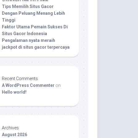
Tips Memilih Situs Gacor
Dengan Peluang Menang Lebih
Tinggi
Faktor Utama Pemain Sukses Di
Situs Gacor Indonesia
Pengalaman nyata meraih
jackpot di situs gacor terpercaya
Recent Comments
A WordPress Commenter
on
Hello world!
Archives
August 2026