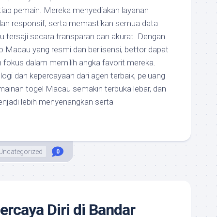
etiap pemain. Mereka menyediakan layanan
an responsif, serta memastikan semua data
u tersaji secara transparan dan akurat. Dengan
 Macau yang resmi dan berlisensi, bettor dapat
 fokus dalam memilih angka favorit mereka.
logi dan kepercayaan dari agen terbaik, peluang
inan togel Macau semakin terbuka lebar, dan
njadi lebih menyenangkan serta
Uncategorized
0
ercaya Diri di Bandar