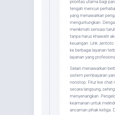
prioritas utama bagi p
tengah mencuri perhati
yang menawarkan peng
menguntungkan. Dengan 
menikmati sensasi taruh
tanpa harus khawatir a
keuangan. Link Jentot
ke berbagai layanan te
layanan yang profesiona
Selain menawarkan berb
sistem pembayaran yan
nonstop. Fitur live ch
secara langsung, sehin
menyenangkan. Pengelola
keamanan untuk melindu
ancaman pihak ketiga. D