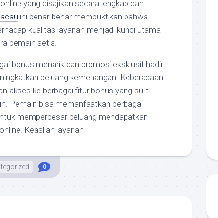
 online yang disajikan secara lengkap dan
macau
ini benar-benar membuktikan bahwa
erhadap kualitas layanan menjadi kunci utama
ra pemain setia.
agai bonus menarik dan promosi eksklusif hadir
eningkatkan peluang kemenangan. Keberadaan
 akses ke berbagai fitur bonus yang sulit
lain. Pemain bisa memanfaatkan berbagai
 untuk memperbesar peluang mendapatkan
 online. Keaslian layanan
tegorized
0