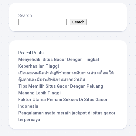
Search
Search
Recent Posts
Menyelidiki Situs Gacor Dengan Tingkat
Keberhasilan Tinggi
เปิดเผยเทคนิคสำคัญที่ช่วยยกระดับการเล่น สล็อต ให้
คุ้มค่าและมีประสิทธิภาพมากกว่าเดิม
Tips Memilih Situs Gacor Dengan Peluang
Menang Lebih Tinggi
Faktor Utama Pemain Sukses Di Situs Gacor
Indonesia
Pengalaman nyata meraih jackpot di situs gacor
terpercaya