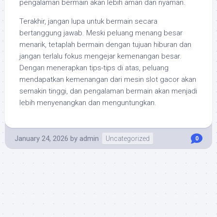
pengalaman bermain akan lebih aman dan nyaman.
Terakhir, jangan lupa untuk bermain secara
bertanggung jawab. Meski peluang menang besar
menarik, tetaplah bermain dengan tujuan hiburan dan
jangan terlalu fokus mengejar kemenangan besar.
Dengan menerapkan tips-tips di atas, peluang
mendapatkan kemenangan dari mesin slot gacor akan
semakin tinggi, dan pengalaman bermain akan menjadi
lebih menyenangkan dan menguntungkan.
January 24, 2026
by
admin
Uncategorized
0