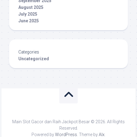
September 2025
August 2025
July 2025
June 2025
Categories
Uncategorized
Main Slot Gacor dan Raih Jackpot Besar © 2026. All Rights
Reserved.
Powered by
WordPress
. Theme by
Alx
.