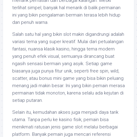
menarik perhatian dari berbagai kalangan. Meski
terlihat simpel, banyak hal menarik di balik permainan
ini yang bikin pengalaman bermain terasa lebih hidup
dan penuh warna.
Salah satu hal yang bikin slot makin digandrungi adalah
variasi tema yang super kreatif. Mulai dari petualangan
fantasi, nuansa klasik kasino, hingga tema modern
yang penuh efek visual, semuanya dirancang buat
ngasih sensasi bermain yang asyik. Setiap game
biasanya juga punya fitur unik, seperti free spin, wild,
scatter, atau bonus mini game yang bisa bikin peluang
menang jadi makin besar. Ini yang bikin pemain merasa
permainan tidak monoton, karena selalu ada kejutan di
setiap putaran.
Selain itu, kemudahan akses juga menjadi daya tarik
utama. Tanpa perlu ke kasino fisik, pemain bisa
menikmati ratusan jenis game slot melalui berbagai
platform. Banyak pemain juga mencari referensi