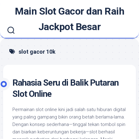
Skip
Main Slot Gacor dan Raih
to
content
Jackpot Besar
slot gacor 10k
Rahasia Seru di Balik Putaran
Slot Online
Permainan slot online kini jadi salah satu hiburan digital
yang paling gampang bikin orang betah berlama-lama.
Dengan konsep sederhana—tinggal tekan tombol spin
dan biarkan keberuntungan bekerja—slot berhasil