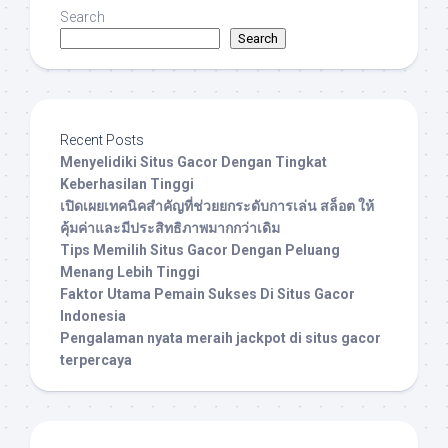
Search
Search
Recent Posts
Menyelidiki Situs Gacor Dengan Tingkat
Keberhasilan Tinggi
เปิดเผยเทคนิคสำคัญที่ช่วยยกระดับการเล่น สล็อต ให้
คุ้มค่าและมีประสิทธิภาพมากกว่าเดิม
Tips Memilih Situs Gacor Dengan Peluang
Menang Lebih Tinggi
Faktor Utama Pemain Sukses Di Situs Gacor
Indonesia
Pengalaman nyata meraih jackpot di situs gacor
terpercaya