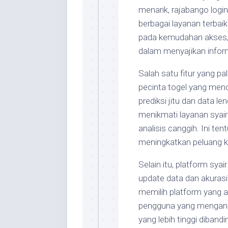
menarik, rajabango log
berbagai layanan terbaik
pada kemudahan akses,
dalam menyajikan inform
Salah satu fitur yang p
pecinta togel yang men
prediksi jitu dan data 
menikmati layanan syair
analisis canggih. Ini te
meningkatkan peluang 
Selain itu, platform sya
update data dan akurasi 
memilih platform yang
pengguna yang mengandal
yang lebih tinggi dibandi