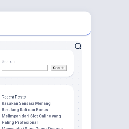
Search
Search
Recent Posts
Rasakan Sensasi Menang
Berulang Kali dan Bonus
Melimpah dari Slot Online yang
Paling Profesional
Menyelidiki Situs Gacor Dengan