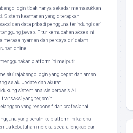
ajabango login tidak hanya sekadar memasukkan
. Sistem keamanan yang diterapkan
aksi dan data pribadi pengguna terlindungi dari
rtanggung jawab. Fitur kemudahan akses ini
 merasa nyaman dan percaya diri dalam
ruhan online.
menggunakan platform ini meliputi:
lalui rajabango login yang cepat dan aman.
ang selalu update dan akurat.
idukung sistem analisis berbasis AI.
transaksi yang terjamin.
elanggan yang responsif dan profesional.
ngguna yang beralih ke platform ini karena
mua kebutuhan mereka secara lengkap dan