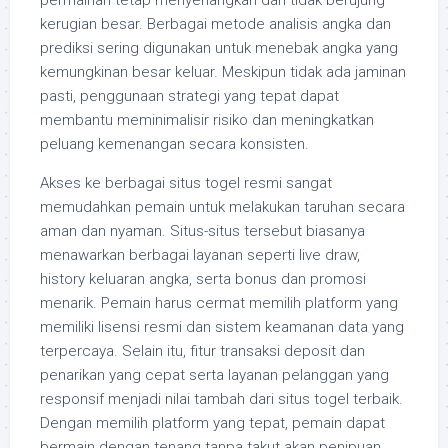
permainan tetap menyenangkan dan tidak berujung
kerugian besar. Berbagai metode analisis angka dan
prediksi sering digunakan untuk menebak angka yang
kemungkinan besar keluar. Meskipun tidak ada jaminan
pasti, penggunaan strategi yang tepat dapat
membantu meminimalisir risiko dan meningkatkan
peluang kemenangan secara konsisten.
Akses ke berbagai situs togel resmi sangat
memudahkan pemain untuk melakukan taruhan secara
aman dan nyaman. Situs-situs tersebut biasanya
menawarkan berbagai layanan seperti live draw,
history keluaran angka, serta bonus dan promosi
menarik. Pemain harus cermat memilih platform yang
memiliki lisensi resmi dan sistem keamanan data yang
terpercaya. Selain itu, fitur transaksi deposit dan
penarikan yang cepat serta layanan pelanggan yang
responsif menjadi nilai tambah dari situs togel terbaik.
Dengan memilih platform yang tepat, pemain dapat
bermain dengan tenang tanpa takut akan penipuan