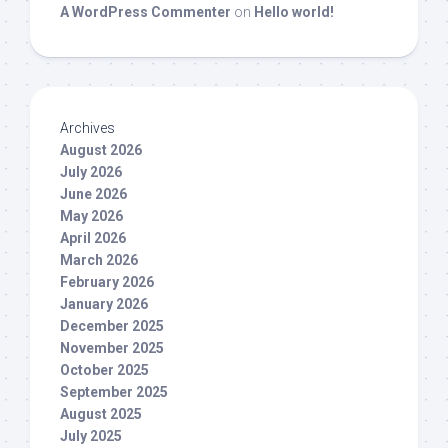
A WordPress Commenter
on
Hello world!
Archives
August 2026
July 2026
June 2026
May 2026
April 2026
March 2026
February 2026
January 2026
December 2025
November 2025
October 2025
September 2025
August 2025
July 2025