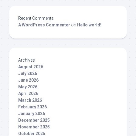
Recent Comments
A WordPress Commenter
on
Hello world!
Archives
August 2026
July 2026
June 2026
May 2026
April 2026
March 2026
February 2026
January 2026
December 2025
November 2025
October 2025