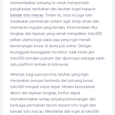
memanfaatkan peluang ini untuk memperoleh
penghasilan tambahan dari taruhan togel maupun
bandar toto macau
. Selain itu, situs ini juga rutin
melakukan pembaruan sistem agar tetap aman dan
mematuhi regulasi yang berlaku. Ketersediaan fitur
lengkap dan layanan yang ramah menjadikan toko500
pilihan utama bagi siapa saja yang ingin meraih
kemenangan besar di dunia judi online. Dengan
keunggulan-keunggulan tersebut, tidak heran jika
toko500 semakin populer dan dipercaya sebagai salah
satu platform terbaik di Indonesia.
Akhirnya, bagi para pecinta taruhan yang ingin
merasakan sensasi berbeda dan peluang besar,
toko500 menjadi solusi tepat. Melalui kemudahan
akses dan layanan lengkap, bettor dapat
memaksimalkan setiap peluang kemenangan dari
berbagai permainan favorit seperti toto togel dan
bandar toto macau. Mendaftar dan login di toko500