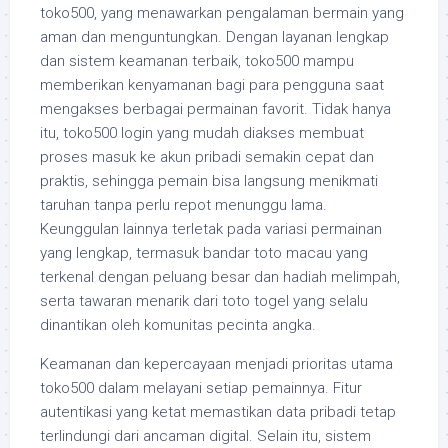
toko500, yang menawarkan pengalaman bermain yang
aman dan menguntungkan. Dengan layanan lengkap
dan sistem keamanan terbaik, toko500 mampu
memberikan kenyamanan bagi para pengguna saat
mengakses berbagai permainan favorit. Tidak hanya
itu, toko500 login yang mudah diakses membuat
proses masuk ke akun pribadi semakin cepat dan
praktis, sehingga pemain bisa langsung menikmati
taruhan tanpa perlu repot menunggu lama.
Keunggulan lainnya terletak pada variasi permainan
yang lengkap, termasuk bandar toto macau yang
terkenal dengan peluang besar dan hadiah melimpah,
serta tawaran menarik dari toto togel yang selalu
dinantikan oleh komunitas pecinta angka.
Keamanan dan kepercayaan menjadi prioritas utama
toko500 dalam melayani setiap pemainnya. Fitur
autentikasi yang ketat memastikan data pribadi tetap
terlindungi dari ancaman digital. Selain itu, sistem