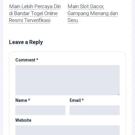
Main Lebih Percaya Diri
Main Slot Gacor,
di Bandar Togel Online
Gampang Menang dan
Resmi Terverifikasi
Seru
Leave a Reply
Comment
*
Name
*
Email
*
Website