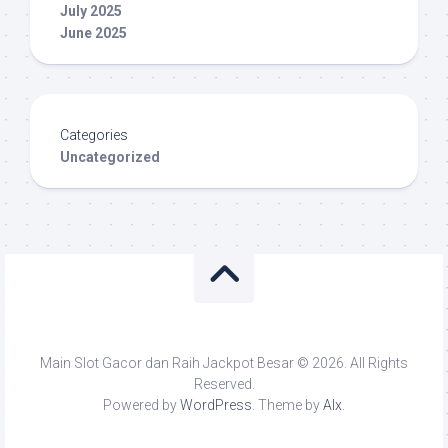
July 2025
June 2025
Categories
Uncategorized
Main Slot Gacor dan Raih Jackpot Besar © 2026. All Rights
Reserved.
Powered by
WordPress
. Theme by
Alx
.