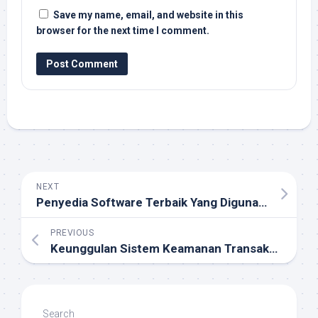
Save my name, email, and website in this
browser for the next time I comment.
NEXT
Penyedia Software Terbaik Yang Digunakan Oleh Situs Gacor Terpercaya
PREVIOUS
Keunggulan Sistem Keamanan Transaksi di Situs Gacor Terpercaya
Search