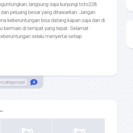
untungkan, langsung saja kunjungi toto228.
 dan peluang besar yang ditawarkan. Jangan
ena keberuntungan bisa datang kapan saja dan di
u bermain di tempat yang tepat. Selamat
beruntungan selalu menyertai setiap
ncategorized
0
..