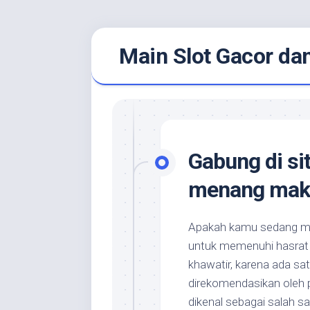
Skip
Main Slot Gacor da
to
content
Gabung di si
menang maki
Apakah kamu sedang me
untuk memenuhi hasrat 
khawatir, karena ada s
direkomendasikan oleh p
dikenal sebagai salah 