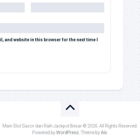
 and website in this browser for the next time I
Main Slot Gacor dan Raih Jackpot Besar © 2026. All Rights Reserved.
Powered by
WordPress
. Theme by
Alx
.