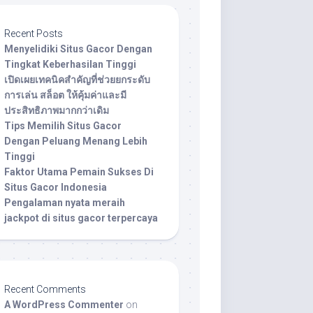
Recent Posts
Menyelidiki Situs Gacor Dengan
Tingkat Keberhasilan Tinggi
เปิดเผยเทคนิคสำคัญที่ช่วยยกระดับ
การเล่น สล็อต ให้คุ้มค่าและมี
ประสิทธิภาพมากกว่าเดิม
Tips Memilih Situs Gacor
Dengan Peluang Menang Lebih
Tinggi
Faktor Utama Pemain Sukses Di
Situs Gacor Indonesia
Pengalaman nyata meraih
jackpot di situs gacor terpercaya
Recent Comments
A WordPress Commenter
on