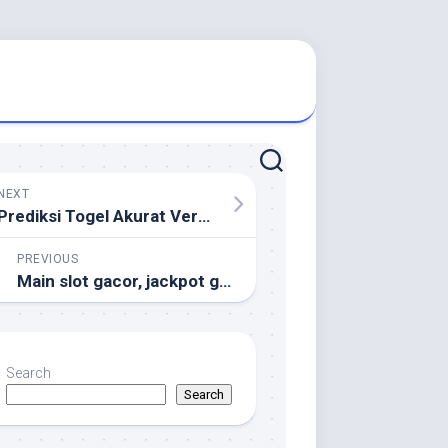
NEXT
Prediksi Togel Akurat Versi Para Ahli
PREVIOUS
Main slot gacor, jackpot gampang dan peluang besar!
Search
Search