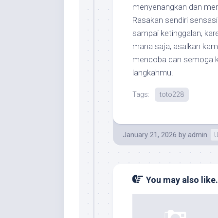
menyenangkan dan meng
Rasakan sendiri sensasi
sampai ketinggalan, kar
mana saja, asalkan kam
mencoba dan semoga ke
langkahmu!
Tags:
toto228
January 21, 2026
by
admin
U
You may also like.