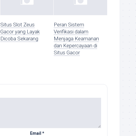
Situs Slot Zeus
Peran Sistem
Gacor yang Layak
Verifikasi dalam
Dicoba Sekarang
Menjaga Keamanan
dan Kepercayaan di
Situs Gacor
Email
*