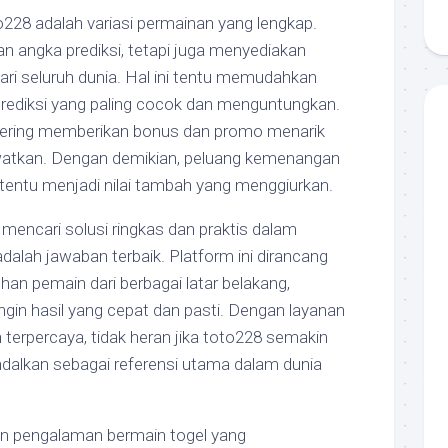
to228 adalah variasi permainan yang lengkap.
 angka prediksi, tetapi juga menyediakan
dari seluruh dunia. Hal ini tentu memudahkan
rediksi yang paling cocok dan menguntungkan.
i sering memberikan bonus dan promo menarik
watkan. Dengan demikian, peluang kemenangan
tentu menjadi nilai tambah yang menggiurkan.
encari solusi ringkas dan praktis dalam
dalah jawaban terbaik. Platform ini dirancang
n pemain dari berbagai latar belakang,
gin hasil yang cepat dan pasti. Dengan layanan
 terpercaya, tidak heran jika toto228 semakin
ndalkan sebagai referensi utama dalam dunia
ngin pengalaman bermain togel yang