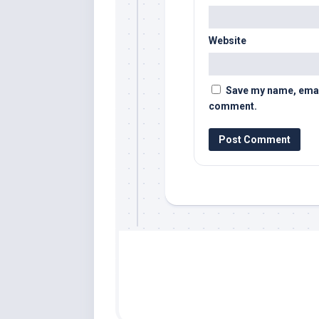
Website
Save my name, email,
comment.