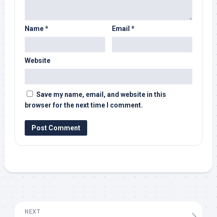
Name
*
Email
*
Website
Save my name, email, and website in this
browser for the next time I comment.
NEXT