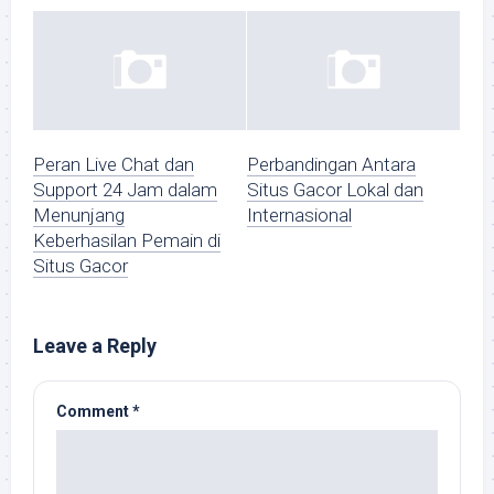
Peran Live Chat dan
Perbandingan Antara
Support 24 Jam dalam
Situs Gacor Lokal dan
Menunjang
Internasional
Keberhasilan Pemain di
Situs Gacor
Leave a Reply
Comment
*