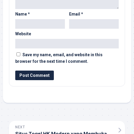
Name
*
Email
*
Website
Save my name, email, and website in this
browser for the next time I comment.
NEXT
Situs Togel HK Modern yang Membuka Jalan Menuju Jackpot Fantastis Lebih Mudah