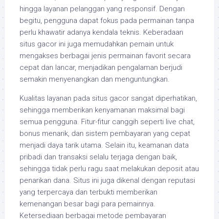
hingga layanan pelanggan yang responsif. Dengan
begitu, pengguna dapat fokus pada permainan tanpa
perlu khawatir adanya kendala teknis. Keberadaan
situs gacor ini juga memudahkan pemain untuk
mengakses berbagai jenis permainan favorit secara
cepat dan lancar, menjadikan pengalaman berjudi
semakin menyenangkan dan menguntungkan.
Kualitas layanan pada situs gacor sangat diperhatikan,
sehingga memberikan kenyamanan maksimal bagi
semua pengguna. Fitur-fitur canggih seperti live chat,
bonus menarik, dan sistem pembayaran yang cepat
menjadi daya tarik utama. Selain itu, keamanan data
pribadi dan transaksi selalu terjaga dengan baik,
sehingga tidak perlu ragu saat melakukan deposit atau
penarikan dana. Situs ini juga dikenal dengan reputasi
yang terpercaya dan terbukti memberikan
kemenangan besar bagi para pemainnya.
Ketersediaan berbagai metode pembayaran