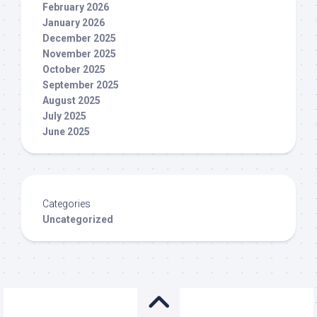
February 2026
January 2026
December 2025
November 2025
October 2025
September 2025
August 2025
July 2025
June 2025
Categories
Uncategorized