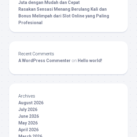
Juta dengan Mudah dan Cepat
Rasakan Sensasi Menang Berulang Kali dan
Bonus Melimpah dari Slot Online yang Paling
Profesional
Recent Comments
A WordPress Commenter
on
Hello world!
Archives
August 2026
July 2026
June 2026
May 2026
April 2026
March 2026