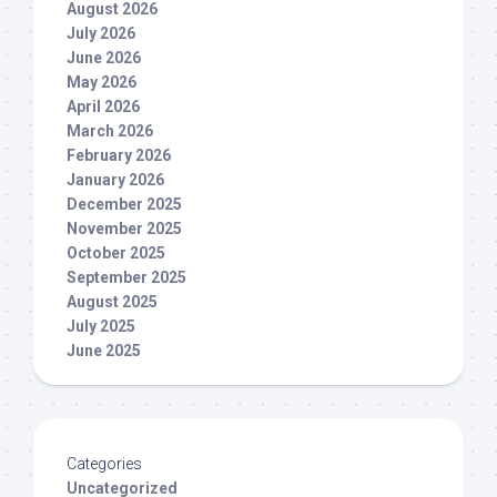
August 2026
July 2026
June 2026
May 2026
April 2026
March 2026
February 2026
January 2026
December 2025
November 2025
October 2025
September 2025
August 2025
July 2025
June 2025
Categories
Uncategorized