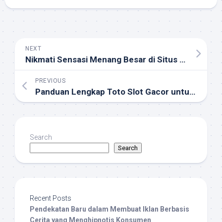
NEXT
Nikmati Sensasi Menang Besar di Situs Toto Online Resmi dengan Fitur Terlengkap
PREVIOUS
Panduan Lengkap Toto Slot Gacor untuk Pemain yang Ingin Menang Lebih Konsisten
Search
Search
Recent Posts
Pendekatan Baru dalam Membuat Iklan Berbasis
Cerita yang Menghipnotis Konsumen