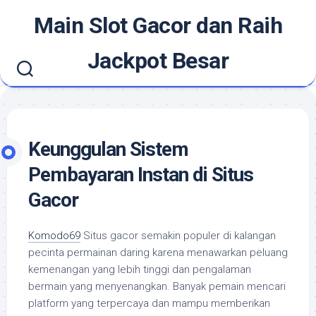
Skip
Main Slot Gacor dan Raih
to
content
Jackpot Besar
Keunggulan Sistem
Pembayaran Instan di Situs
Gacor
Komodo69
Situs gacor semakin populer di kalangan
pecinta permainan daring karena menawarkan peluang
kemenangan yang lebih tinggi dan pengalaman
bermain yang menyenangkan. Banyak pemain mencari
platform yang terpercaya dan mampu memberikan