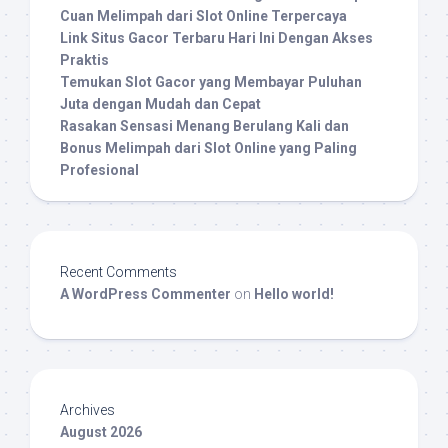
Cuan Melimpah dari Slot Online Terpercaya
Link Situs Gacor Terbaru Hari Ini Dengan Akses
Praktis
Temukan Slot Gacor yang Membayar Puluhan
Juta dengan Mudah dan Cepat
Rasakan Sensasi Menang Berulang Kali dan
Bonus Melimpah dari Slot Online yang Paling
Profesional
Recent Comments
A WordPress Commenter
on
Hello world!
Archives
August 2026