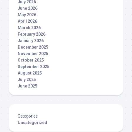
July 2026
June 2026
May 2026
April 2026
March 2026
February 2026
January 2026
December 2025
November 2025
October 2025
September 2025
August 2025
July 2025
June 2025
Categories
Uncategorized