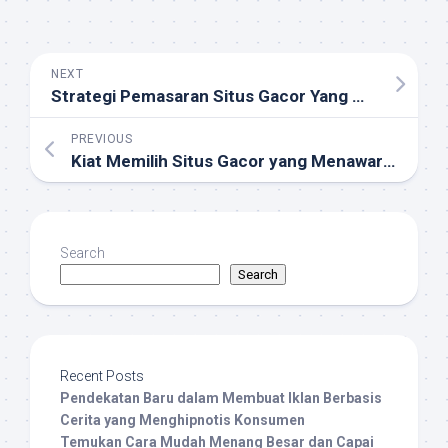
NEXT
Strategi Pemasaran Situs Gacor Yang Mampu Menarik Beragam Kalangan Pemain
PREVIOUS
Kiat Memilih Situs Gacor yang Menawarkan Transparansi Tinggi
Search
Search
Recent Posts
Pendekatan Baru dalam Membuat Iklan Berbasis
Cerita yang Menghipnotis Konsumen
Temukan Cara Mudah Menang Besar dan Capai