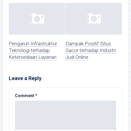
Pengaruh Infrastruktur
Dampak Positif Situs
Teknologi terhadap
Gacor terhadap Industri
Ketersediaan Layanan
Judi Online
Leave a Reply
Comment
*