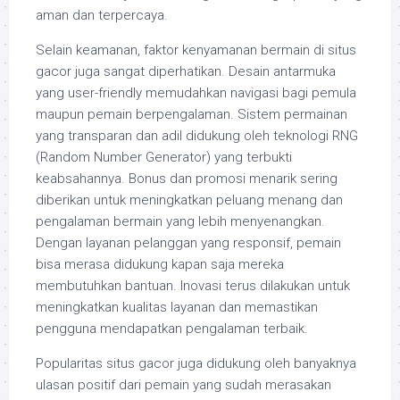
aman dan terpercaya.
Selain keamanan, faktor kenyamanan bermain di situs
gacor juga sangat diperhatikan. Desain antarmuka
yang user-friendly memudahkan navigasi bagi pemula
maupun pemain berpengalaman. Sistem permainan
yang transparan dan adil didukung oleh teknologi RNG
(Random Number Generator) yang terbukti
keabsahannya. Bonus dan promosi menarik sering
diberikan untuk meningkatkan peluang menang dan
pengalaman bermain yang lebih menyenangkan.
Dengan layanan pelanggan yang responsif, pemain
bisa merasa didukung kapan saja mereka
membutuhkan bantuan. Inovasi terus dilakukan untuk
meningkatkan kualitas layanan dan memastikan
pengguna mendapatkan pengalaman terbaik.
Popularitas situs gacor juga didukung oleh banyaknya
ulasan positif dari pemain yang sudah merasakan