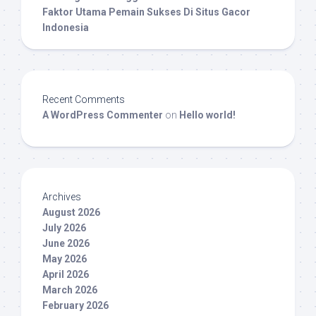
Faktor Utama Pemain Sukses Di Situs Gacor
Indonesia
Recent Comments
A WordPress Commenter
on
Hello world!
Archives
August 2026
July 2026
June 2026
May 2026
April 2026
March 2026
February 2026