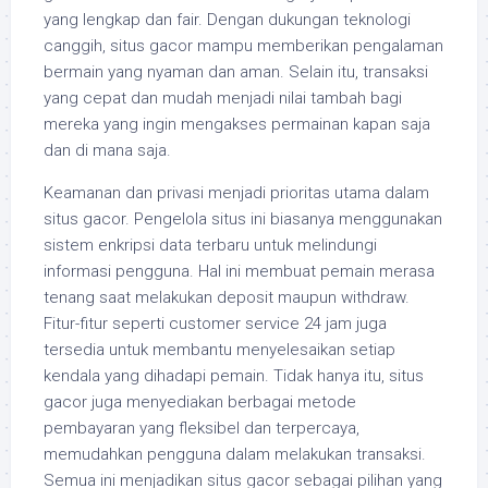
yang lengkap dan fair. Dengan dukungan teknologi
canggih, situs gacor mampu memberikan pengalaman
bermain yang nyaman dan aman. Selain itu, transaksi
yang cepat dan mudah menjadi nilai tambah bagi
mereka yang ingin mengakses permainan kapan saja
dan di mana saja.
Keamanan dan privasi menjadi prioritas utama dalam
situs gacor. Pengelola situs ini biasanya menggunakan
sistem enkripsi data terbaru untuk melindungi
informasi pengguna. Hal ini membuat pemain merasa
tenang saat melakukan deposit maupun withdraw.
Fitur-fitur seperti customer service 24 jam juga
tersedia untuk membantu menyelesaikan setiap
kendala yang dihadapi pemain. Tidak hanya itu, situs
gacor juga menyediakan berbagai metode
pembayaran yang fleksibel dan terpercaya,
memudahkan pengguna dalam melakukan transaksi.
Semua ini menjadikan situs gacor sebagai pilihan yang