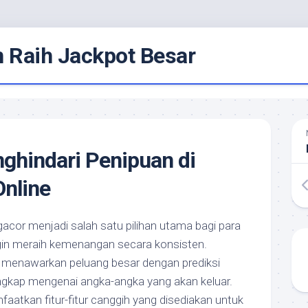
n Raih Jackpot Besar
ghindari Penipuan di
Online
acor menjadi salah satu pilihan utama bagi para
ngin meraih kemenangan secara konsisten.
i menawarkan peluang besar dengan prediksi
engkap mengenai angka-angka yang akan keluar.
atkan fitur-fitur canggih yang disediakan untuk