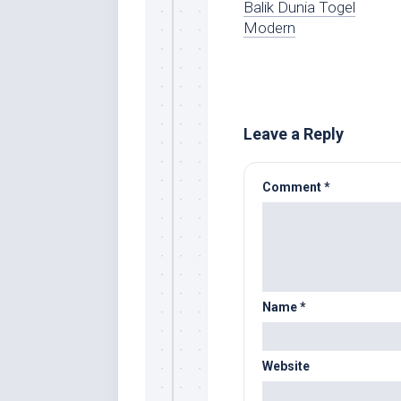
Balik Dunia Togel
Modern
Leave a Reply
Comment
*
Name
*
Website