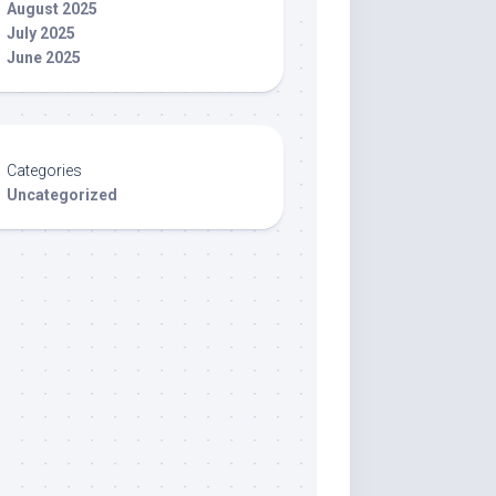
August 2025
July 2025
June 2025
Categories
Uncategorized