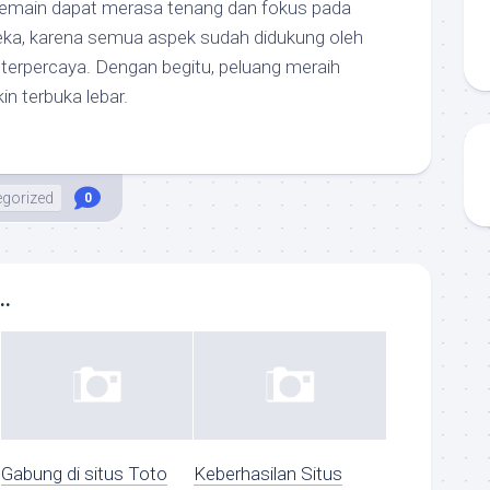
emain dapat merasa tenang dan fokus pada
eka, karena semua aspek sudah didukung oleh
terpercaya. Dengan begitu, peluang meraih
 terbuka lebar.
gorized
0
..
Gabung di situs Toto
Keberhasilan Situs