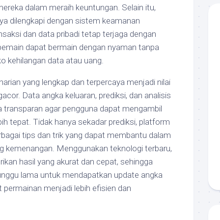
ereka dalam meraih keuntungan. Selain itu,
anya dilengkapi dengan sistem keamanan
nsaksi dan data pribadi tetap terjaga dengan
 pemain dapat bermain dengan nyaman tanpa
ko kehilangan data atau uang.
harian yang lengkap dan terpercaya menjadi nilai
gacor. Data angka keluaran, prediksi, dan analisis
ara transparan agar pengguna dapat mengambil
ih tepat. Tidak hanya sekadar prediksi, platform
rbagai tips dan trik yang dapat membantu dalam
g kemenangan. Menggunakan teknologi terbaru,
kan hasil yang akurat dan cepat, sehingga
nunggu lama untuk mendapatkan update angka
t permainan menjadi lebih efisien dan