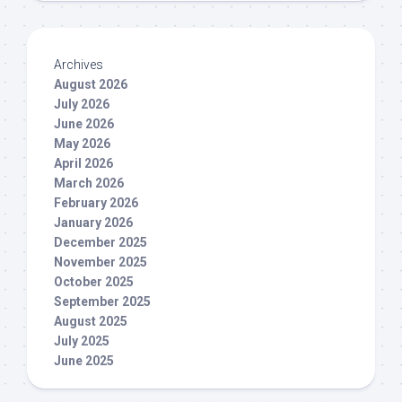
Archives
August 2026
July 2026
June 2026
May 2026
April 2026
March 2026
February 2026
January 2026
December 2025
November 2025
October 2025
September 2025
August 2025
July 2025
June 2025