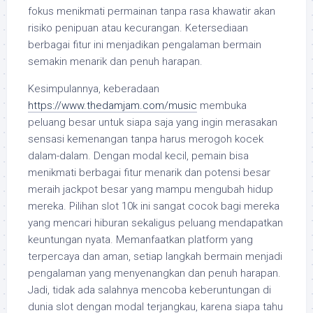
fokus menikmati permainan tanpa rasa khawatir akan
risiko penipuan atau kecurangan. Ketersediaan
berbagai fitur ini menjadikan pengalaman bermain
semakin menarik dan penuh harapan.
Kesimpulannya, keberadaan
https://www.thedamjam.com/music
membuka
peluang besar untuk siapa saja yang ingin merasakan
sensasi kemenangan tanpa harus merogoh kocek
dalam-dalam. Dengan modal kecil, pemain bisa
menikmati berbagai fitur menarik dan potensi besar
meraih jackpot besar yang mampu mengubah hidup
mereka. Pilihan slot 10k ini sangat cocok bagi mereka
yang mencari hiburan sekaligus peluang mendapatkan
keuntungan nyata. Memanfaatkan platform yang
terpercaya dan aman, setiap langkah bermain menjadi
pengalaman yang menyenangkan dan penuh harapan.
Jadi, tidak ada salahnya mencoba keberuntungan di
dunia slot dengan modal terjangkau, karena siapa tahu