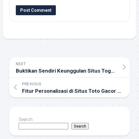
NEXT
Buktikan Sendiri Keunggulan Situs Togel Terbaik yang Memberikan Peluang Menang Lebih Tinggi
PREVIOUS
Fitur Personalisasi di Situs Toto Gacor untuk Menarik Lebih Banyak Pemain
Search
Search