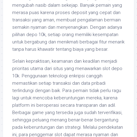
mengubah nasib dalam sekejap. Banyak pemain yang
merasa puas karena proses deposit yang cepat dan
transaksi yang aman, membuat pengalaman bermain
semakin nyaman dan menyenangkan. Dengan adanya
pilihan depo 10k, setiap orang memiliki kesempatan
untuk bergabung dan menikmati berbagai fitur menarik
tanpa harus khawatir tentang biaya yang besar.
Selain kepraktisan, keamanan dan keadilan menjadi
prioritas utama dari situs yang menawarkan slot depo
10k. Penggunaan teknologi enkripsi canggih
memastikan setiap transaksi dan data pribadi
terlindungi dengan baik. Para pemain tidak perlu ragu
lagi untuk mencoba keberuntungan mereka, karena
platform ini beroperasi secara transparan dan adil.
Berbagai game yang tersedia juga sudah terverifikasi,
sehingga peluang menang benar-benar bergantung
pada keberuntungan dan strategi. Melalui pendekatan
ini, para penggemar slot dapat merasa nyaman dan