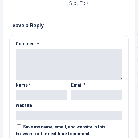
Slot Epik
Leave a Reply
Comment
*
Name
*
Email
*
Website
Save my name, email, and website in this
browser for the next time I comment.