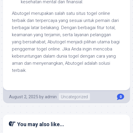
kesehatan mental dan finansial.
Abutogel merupakan salah satu situs togel online
terbaik dan terpercaya yang sesuai untuk pemain dari
berbagai latar belakang. Dengan berbagai fitur total,
keamanan yang terjamin, serta layanan pelanggan
yang bersahabat, Abutogel menjadi pilihan utama bagi
penggemar togel online. Jika Anda ingin mencoba
keberuntungan dalam dunia togel dengan cara yang
aman dan menyenangkan, Abutogel adalah solusi
terbaik.
August 2, 2025
by
admin
Uncategorized
0
You may also like...