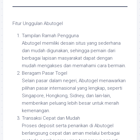
Fitur Unggulan Abutogel
Tampilan Ramah Pengguna
Abutogel memiliki desain situs yang sederhana
dan mudah digunakan, sehingga pemain dari
berbagai lapisan masyarakat dapat dengan
mudah mengakses dan memahami cara bermain.
Beragam Pasar Togel
Selain pasar dalam negeri, Abutogel menawarkan
pilihan pasar internasional yang lengkap, seperti
Singapore, Hongkong, Sidney, dan lain-lain,
memberikan peluang lebih besar untuk meraih
kemenangan.
Transaksi Cepat dan Mudah
Proses deposit serta penarikan di Abutogel
berlangsung cepat dan aman melalui berbagai