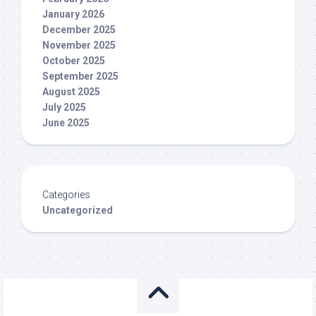
January 2026
December 2025
November 2025
October 2025
September 2025
August 2025
July 2025
June 2025
Categories
Uncategorized