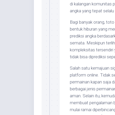
di kalangan komunitas p
angka yang tepat selalu
Bagi banyak orang, toto
bentuk hiburan yang m
prediksi angka berdasark
semata. Meskipun terlih
kompleksitas tersendiri
tidak bisa diprediksi se
Salah satu kemajuan sig
platform online. Tidak 
permainan kapan saja da
berbagai jenis permain
aman. Selain itu, kemuda
membuat pengalaman be
mulai ramai diperbinca