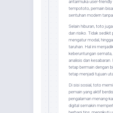
antarmuka user-friendly
tempototo, pemain bisa
sentuhan modern tanpa
Selain hiburan, toto j
dan risiko. Tidak sediki
mengatur modal, hingg
taruhan. Hal ini menjad
keberuntungan semata,
analisis dan kesabaran.
tetap bermain dengan bi
tetap menjadi tujuan u
Di sisi sosial, toto mem
pemain yang aktif berdis
pengalaman menang-kala
digital semakin memperku
berbagi tips, mengikuti 