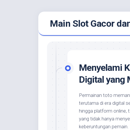
Skip
Main Slot Gacor da
to
content
Menyelami K
Digital yang
Permainan toto memang 
terutama di era digital 
hingga platform online, 
yang tidak hanya menye
keberuntungan pemain. T