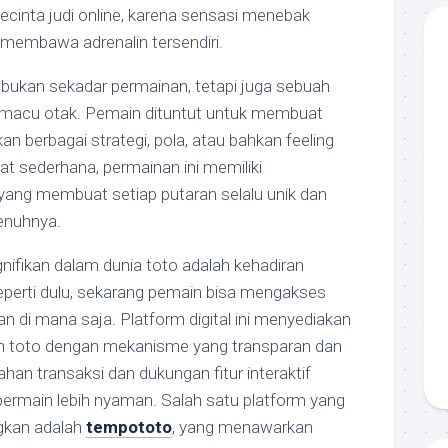
ecinta judi online, karena sensasi menebak
 membawa adrenalin tersendiri.
 bukan sekadar permainan, tetapi juga sebuah
emacu otak. Pemain dituntut untuk membuat
an berbagai strategi, pola, atau bahkan feeling
at sederhana, permainan ini memiliki
 yang membuat setiap putaran selalu unik dan
penuhnya.
nifikan dalam dunia toto adalah kehadiran
seperti dulu, sekarang pemain bisa mengakses
n di mana saja. Platform digital ini menyediakan
an toto dengan mekanisme yang transparan dan
han transaksi dan dukungan fitur interaktif
rmain lebih nyaman. Salah satu platform yang
ngkan adalah
tempototo
, yang menawarkan