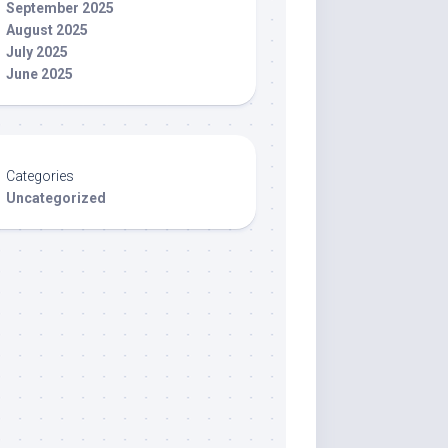
September 2025
August 2025
July 2025
June 2025
Categories
Uncategorized