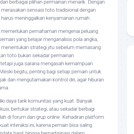
 dan berbagai pilihan permainan menarik. Dengan
 merasakan sensasi toto tradisional dengan
 harus meninggalkan kenyamanan rumah.
uga memerlukan pemahaman mengenai peluang
t pemain yang belajar menganalisis pola angka,
a menentukan strategi jitu sebelum memasang
ikan toto bukan sekadar permainan
 tetapi juga sarana mengasah kemampuan
 Meski begitu, penting bagi setiap pemain untuk
jak dan mengutamakan kontrol diri, agar hiburan
tama.
iliki daya tarik komunitas yang kuat. Banyak
kusi, bertukar strategi, atau sekadar berbagi
h di forum dan grup online. Kehadiran platform
at interaksi ini, karena pemain bisa saling
update hasil, hingga berpartisipasi dalam