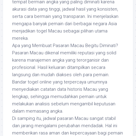
tempat bermain angka yang paling diminati karena
akurasi data yang tinggi, jadwal hasil yang konsisten,
serta cara bermain yang transparan. Ini menjelaskan
mengapa banyak pemain dari berbagai negara Asia
menjadikan togel Macau sebagai pilihan utama
mereka.
Apa yang Membuat Pasaran Macau Begitu Diminati?
Pasaran Macau dikenal memiliki reputasi yang solid
karena manajemen angka yang terorganisir dan
profesional. Hasil keluaran ditampilkan secara
langsung dan mudah diakses oleh para pemain.
Bandar togel online yang terpercaya umumnya
menyediakan catatan data historis Macau yang
lengkap, sehingga memudahkan pemain untuk
melakukan analisis sebelum mengambil keputusan
dalam memasang angka.
Di samping itu, jadwal pasaran Macau sangat stabil
dan jarang mengalami perubahan mendadak. Hal ini
memberikan rasa aman dan kepercayaan bagi pemain