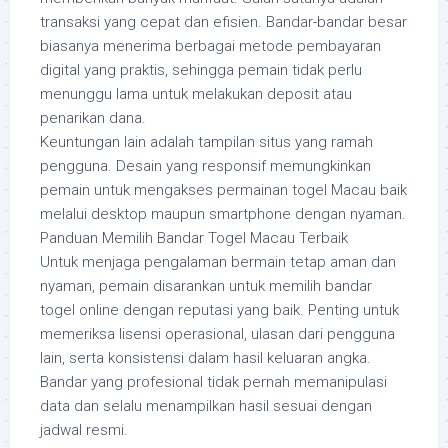
transaksi yang cepat dan efisien. Bandar-bandar besar
biasanya menerima berbagai metode pembayaran
digital yang praktis, sehingga pemain tidak perlu
menunggu lama untuk melakukan deposit atau
penarikan dana.
Keuntungan lain adalah tampilan situs yang ramah
pengguna. Desain yang responsif memungkinkan
pemain untuk mengakses permainan togel Macau baik
melalui desktop maupun smartphone dengan nyaman.
Panduan Memilih Bandar Togel Macau Terbaik
Untuk menjaga pengalaman bermain tetap aman dan
nyaman, pemain disarankan untuk memilih bandar
togel online dengan reputasi yang baik. Penting untuk
memeriksa lisensi operasional, ulasan dari pengguna
lain, serta konsistensi dalam hasil keluaran angka.
Bandar yang profesional tidak pernah memanipulasi
data dan selalu menampilkan hasil sesuai dengan
jadwal resmi.