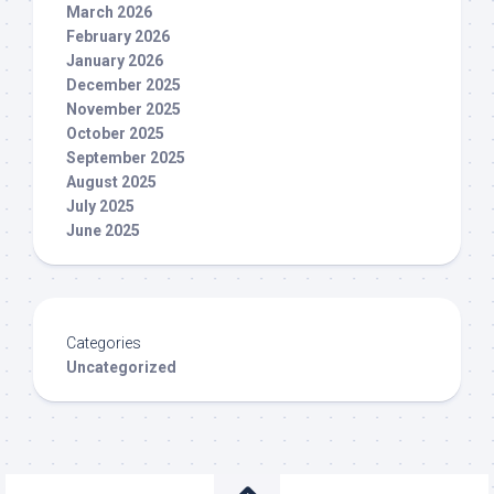
March 2026
February 2026
January 2026
December 2025
November 2025
October 2025
September 2025
August 2025
July 2025
June 2025
Categories
Uncategorized