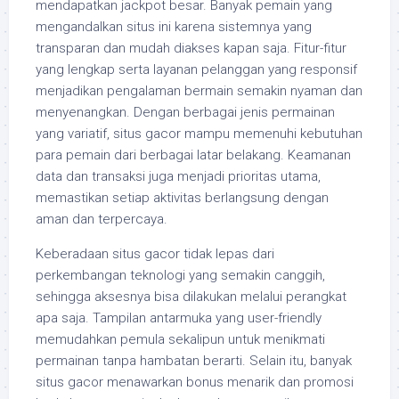
mendapatkan jackpot besar. Banyak pemain yang
mengandalkan situs ini karena sistemnya yang
transparan dan mudah diakses kapan saja. Fitur-fitur
yang lengkap serta layanan pelanggan yang responsif
menjadikan pengalaman bermain semakin nyaman dan
menyenangkan. Dengan berbagai jenis permainan
yang variatif, situs gacor mampu memenuhi kebutuhan
para pemain dari berbagai latar belakang. Keamanan
data dan transaksi juga menjadi prioritas utama,
memastikan setiap aktivitas berlangsung dengan
aman dan terpercaya.
Keberadaan situs gacor tidak lepas dari
perkembangan teknologi yang semakin canggih,
sehingga aksesnya bisa dilakukan melalui perangkat
apa saja. Tampilan antarmuka yang user-friendly
memudahkan pemula sekalipun untuk menikmati
permainan tanpa hambatan berarti. Selain itu, banyak
situs gacor menawarkan bonus menarik dan promosi