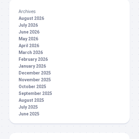
Archives
August 2026
July 2026
June 2026
May 2026
April 2026
March 2026
February 2026
January 2026
December 2025
November 2025
October 2025
September 2025
August 2025
July 2025
June 2025