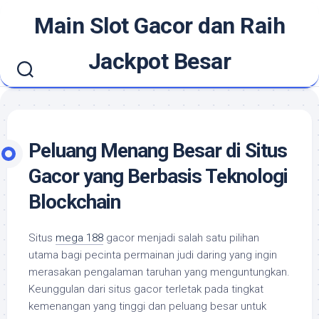
Skip
Main Slot Gacor dan Raih
to
content
Jackpot Besar
Peluang Menang Besar di Situs
Gacor yang Berbasis Teknologi
Blockchain
Situs
mega 188
gacor menjadi salah satu pilihan
utama bagi pecinta permainan judi daring yang ingin
merasakan pengalaman taruhan yang menguntungkan.
Keunggulan dari situs gacor terletak pada tingkat
kemenangan yang tinggi dan peluang besar untuk