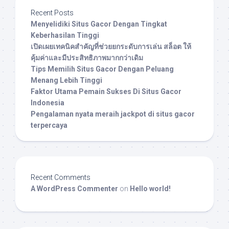
Recent Posts
Menyelidiki Situs Gacor Dengan Tingkat
Keberhasilan Tinggi
เปิดเผยเทคนิคสำคัญที่ช่วยยกระดับการเล่น สล็อต ให้
คุ้มค่าและมีประสิทธิภาพมากกว่าเดิม
Tips Memilih Situs Gacor Dengan Peluang
Menang Lebih Tinggi
Faktor Utama Pemain Sukses Di Situs Gacor
Indonesia
Pengalaman nyata meraih jackpot di situs gacor
terpercaya
Recent Comments
A WordPress Commenter
on
Hello world!