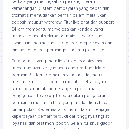
berkala yang meningkatkan peluang meraih
kemenangan. Sistem pembayaran yang cepat dan
otomatis memudahkan pemain dalam melakukan
deposit maupun withdraw. Fitur live chat dan support
24 jam membantu menyelesaikan kendala yang
mungkin muncul selama bermain. Inovasi dalam
layanan ini menjadikan situs gacor tetap relevan dan
diminati di tengah persaingan industri judi online.
Para pemain yang memilih situs gacor biasanya
mengutamakan kenyamanan dan keadilan dalam
bermain. Sistem permainan yang adil dan acak
memastikan setiap pemain memiliki peluang yang
sama besar untuk memenangkan permainan.
Penggunaan teknologi terbaru dalam pengaturan
permainan menjamin hasil yang fair dan tidak bisa
dimanipulasi. Keberhasilan situs ini dalam menjaga
kepercayaan pemain terbukti dari tingginya tingkat
loyalitas dan testimoni positif. Selain itu, situs gacor