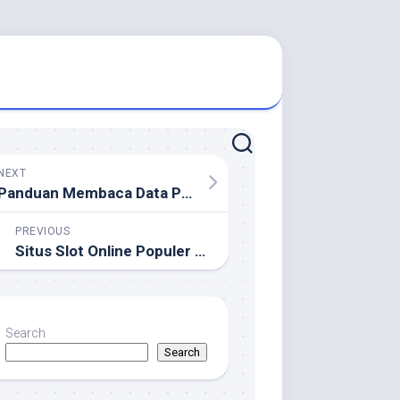
NEXT
Panduan Membaca Data Pengeluaran Togel
PREVIOUS
Situs Slot Online Populer dengan Link Game Terbaru
Search
Search