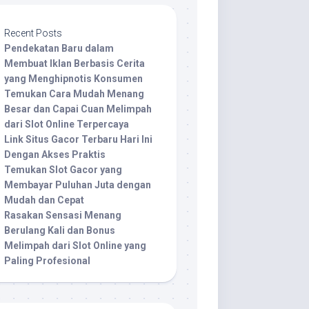
Recent Posts
Pendekatan Baru dalam
Membuat Iklan Berbasis Cerita
yang Menghipnotis Konsumen
Temukan Cara Mudah Menang
Besar dan Capai Cuan Melimpah
dari Slot Online Terpercaya
Link Situs Gacor Terbaru Hari Ini
Dengan Akses Praktis
Temukan Slot Gacor yang
Membayar Puluhan Juta dengan
Mudah dan Cepat
Rasakan Sensasi Menang
Berulang Kali dan Bonus
Melimpah dari Slot Online yang
Paling Profesional