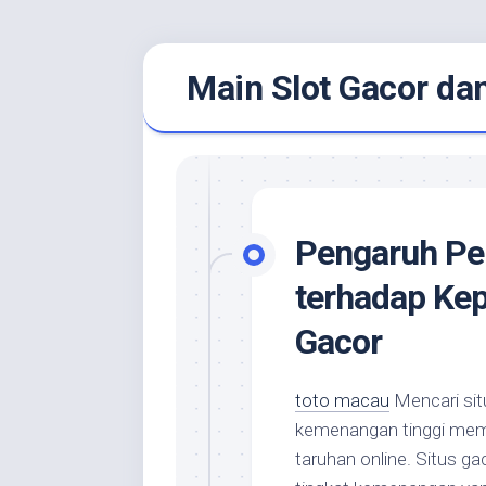
Skip
Main Slot Gacor da
to
content
Pengaruh Pe
terhadap Kep
Gacor
toto macau
Mencari sit
kemenangan tinggi mema
taruhan online. Situs g