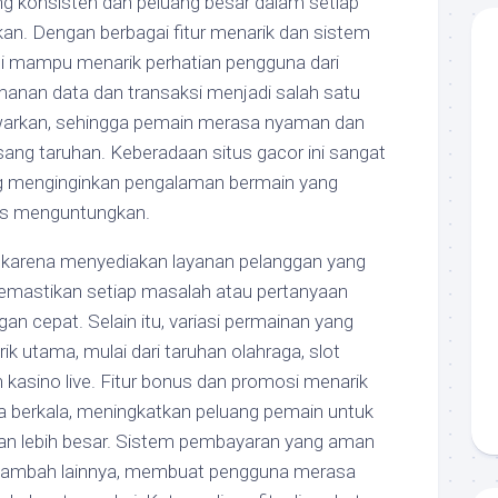
g konsisten dan peluang besar dalam setiap
an. Dengan berbagai fitur menarik dan sistem
ini mampu menarik perhatian pengguna dari
manan data dan transaksi menjadi salah satu
warkan, sehingga pemain merasa nyaman dan
ang taruhan. Keberadaan situs gacor ini sangat
 menginginkan pengalaman bermain yang
us menguntungkan.
l karena menyediakan layanan pelanggan yang
emastikan setiap masalah atau pertanyaan
an cepat. Selain itu, variasi permainan yang
ik utama, mulai dari taruhan olahraga, slot
n kasino live. Fitur bonus dan promosi menarik
a berkala, meningkatkan peluang pemain untuk
n lebih besar. Sistem pembayaran yang aman
i tambah lainnya, membuat pengguna merasa