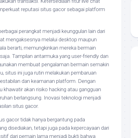
kukan transaksi. Ketersediaan fitur live chat
perkuat reputasi situs gacor sebagai platform
rbagai perangkat menjadi keunggulan lain dari
apat mengaksesnya melalui desktop maupun
la berarti, memungkinkan mereka bermain
saja. Tampilan antarmuka yang user-friendly dan
igunakan membuat pengalaman bermain semakin
u, situs ini juga rutin melakukan pembaruan
estabilan dan keamanan platform. Dengan
lu khawatir akan risiko hacking atau gangguan
ruhan berlangsung. Inovasi teknologi menjadi
silan situs gacor.
tus gacor tidak hanya bergantung pada
g disediakan, tetapi juga pada kepercayaan dari
itif dari pemain lama menjadi bukti bahwa