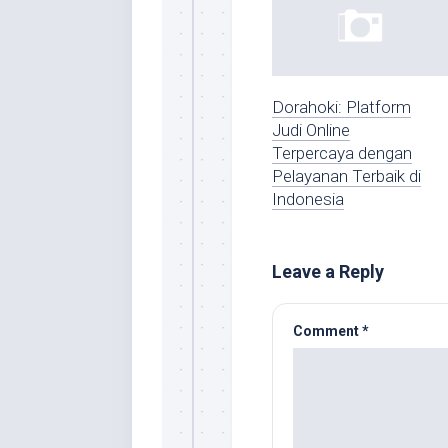
Dorahoki: Platform
Judi Online
Terpercaya dengan
Pelayanan Terbaik di
Indonesia
Leave a Reply
Comment
*