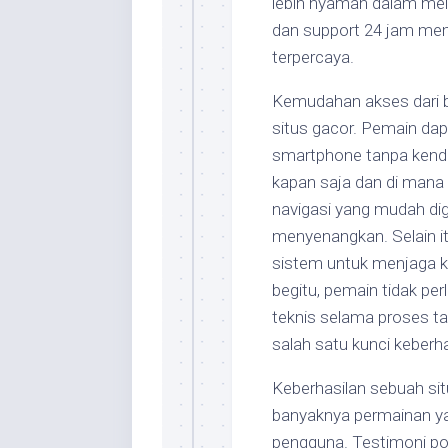
lebih nyaman dalam mela
dan support 24 jam mem
terpercaya.
Kemudahan akses dari be
situs gacor. Pemain d
smartphone tanpa kenda
kapan saja dan di mana 
navigasi yang mudah d
menyenangkan. Selain it
sistem untuk menjaga k
begitu, pemain tidak per
teknis selama proses ta
salah satu kunci keberha
Keberhasilan sebuah si
banyaknya permainan yan
pengguna. Testimoni pos