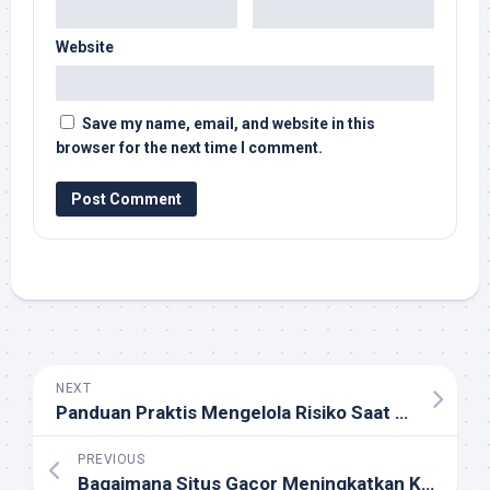
Website
Save my name, email, and website in this
browser for the next time I comment.
NEXT
Panduan Praktis Mengelola Risiko Saat Main Slot Olympus
PREVIOUS
Bagaimana Situs Gacor Meningkatkan Kepercayaan Pemain Melalui Transparansi