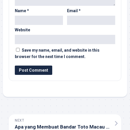
Name
*
Email
*
Website
Save my name, email, and website in this
browser for the next time I comment.
NEXT
Apa yang Membuat Bandar Toto Macau Lebih Efektif untuk Pemain