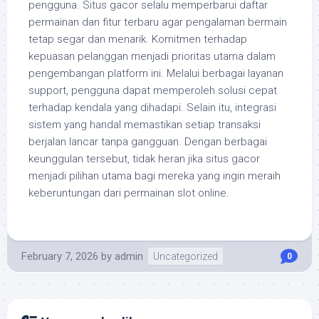
pengguna. Situs gacor selalu memperbarui daftar
permainan dan fitur terbaru agar pengalaman bermain
tetap segar dan menarik. Komitmen terhadap
kepuasan pelanggan menjadi prioritas utama dalam
pengembangan platform ini. Melalui berbagai layanan
support, pengguna dapat memperoleh solusi cepat
terhadap kendala yang dihadapi. Selain itu, integrasi
sistem yang handal memastikan setiap transaksi
berjalan lancar tanpa gangguan. Dengan berbagai
keunggulan tersebut, tidak heran jika situs gacor
menjadi pilihan utama bagi mereka yang ingin meraih
keberuntungan dari permainan slot online.
February 7, 2026
by
admin
Uncategorized
0