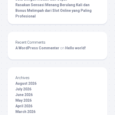
Rasakan Sensasi Menang Berulang Kali dan
Bonus Melimpah dari Slot Online yang Paling
Profesional
Recent Comments
A WordPress Commenter
on
Hello world!
Archives
August 2026
July 2026
June 2026
May 2026
April 2026
March 2026