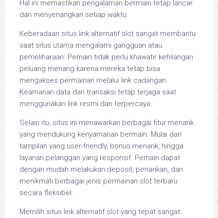
Hal ini memastikan pengalaman bermain tetap lancar
dan menyenangkan setiap waktu.
Keberadaan situs link alternatif slot sangat membantu
saat situs utama mengalami gangguan atau
pemeliharaan. Pemain tidak perlu khawatir kehilangan
peluang menang karena mereka tetap bisa
mengakses permainan melalui link cadangan.
Keamanan data dan transaksi tetap terjaga saat
menggunakan link resmi dan terpercaya.
Selain itu, situs ini menawarkan berbagai fitur menarik
yang mendukung kenyamanan bermain. Mulai dari
tampilan yang user-friendly, bonus menarik, hingga
layanan pelanggan yang responsif. Pemain dapat
dengan mudah melakukan deposit, penarikan, dan
menikmati berbagai jenis permainan slot terbaru
secara fleksibel.
Memilih situs link alternatif slot yang tepat sangat