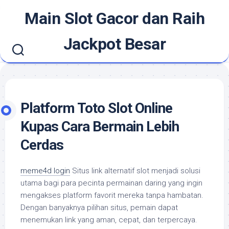
Skip
Main Slot Gacor dan Raih
to
content
Jackpot Besar
Platform Toto Slot Online
Kupas Cara Bermain Lebih
Cerdas
meme4d login
Situs link alternatif slot menjadi solusi
utama bagi para pecinta permainan daring yang ingin
mengakses platform favorit mereka tanpa hambatan.
Dengan banyaknya pilihan situs, pemain dapat
menemukan link yang aman, cepat, dan terpercaya.