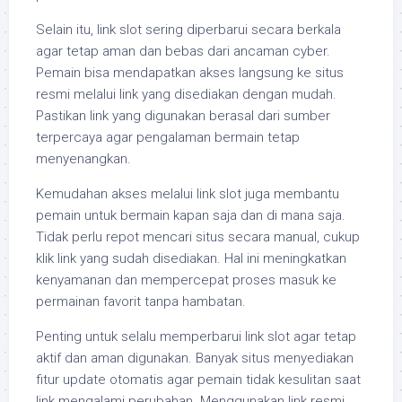
Selain itu, link slot sering diperbarui secara berkala
agar tetap aman dan bebas dari ancaman cyber.
Pemain bisa mendapatkan akses langsung ke situs
resmi melalui link yang disediakan dengan mudah.
Pastikan link yang digunakan berasal dari sumber
terpercaya agar pengalaman bermain tetap
menyenangkan.
Kemudahan akses melalui link slot juga membantu
pemain untuk bermain kapan saja dan di mana saja.
Tidak perlu repot mencari situs secara manual, cukup
klik link yang sudah disediakan. Hal ini meningkatkan
kenyamanan dan mempercepat proses masuk ke
permainan favorit tanpa hambatan.
Penting untuk selalu memperbarui link slot agar tetap
aktif dan aman digunakan. Banyak situs menyediakan
fitur update otomatis agar pemain tidak kesulitan saat
link mengalami perubahan. Menggunakan link resmi