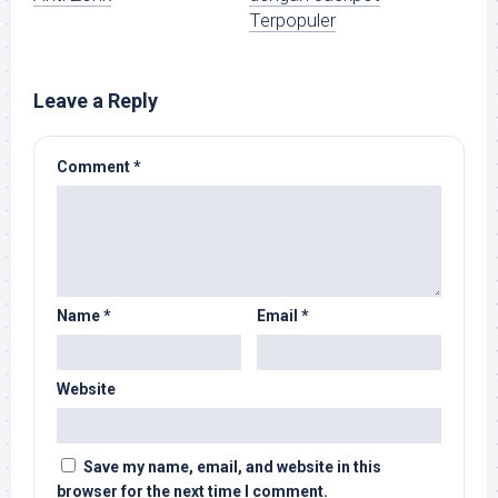
Terpopuler
Leave a Reply
Comment
*
Name
*
Email
*
Website
Save my name, email, and website in this
browser for the next time I comment.