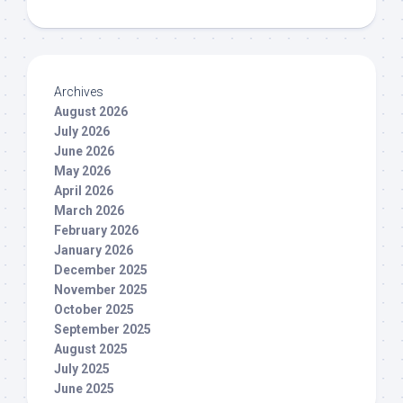
Archives
August 2026
July 2026
June 2026
May 2026
April 2026
March 2026
February 2026
January 2026
December 2025
November 2025
October 2025
September 2025
August 2025
July 2025
June 2025