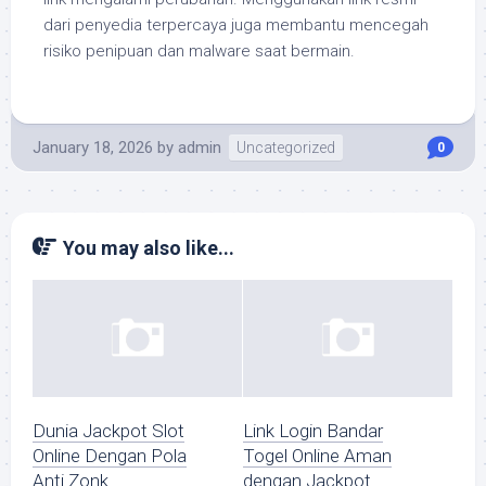
dari penyedia terpercaya juga membantu mencegah
risiko penipuan dan malware saat bermain.
January 18, 2026
by
admin
Uncategorized
0
You may also like...
Dunia Jackpot Slot
Link Login Bandar
Online Dengan Pola
Togel Online Aman
Anti Zonk
dengan Jackpot