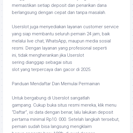
memastikan setiap deposit dan penarikan dana
berlangsung dengan cepat dan tanpa masalah.
Userslot juga menyediakan layanan customer service
yang siap membantu seluruh pemain 24 jam, baik
melalui live chat, WhatsApp, maupun media sosial
resmi. Dengan layanan yang profesional seperti
ini, tidak mengherankan jika Userslot
sering dianggap sebagai situs
slot yang terpercaya dan gacor di 2025.
Panduan Mendaftar Dan Memulai Permainan
Untuk bergabung di Userslot sangatlah
gampang. Cukup buka situs resmi mereka, klik menu
“Daftar”, isi data dengan benar, lalu lakukan deposit
pertama minimal Rp10. 000. Setelah langkah tersebut,
pemain sudah bisa langsung mengklaim