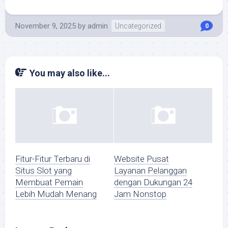
November 9, 2025
by
admin
Uncategorized
0
You may also like...
Fitur-Fitur Terbaru di
Website Pusat
Situs Slot yang
Layanan Pelanggan
Membuat Pemain
dengan Dukungan 24
Lebih Mudah Menang
Jam Nonstop