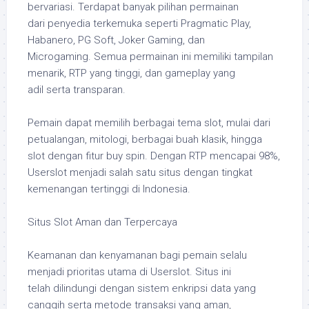
bervariasi. Terdapat banyak pilihan permainan
dari penyedia terkemuka seperti Pragmatic Play,
Habanero, PG Soft, Joker Gaming, dan
Microgaming. Semua permainan ini memiliki tampilan
menarik, RTP yang tinggi, dan gameplay yang
adil serta transparan.
Pemain dapat memilih berbagai tema slot, mulai dari
petualangan, mitologi, berbagai buah klasik, hingga
slot dengan fitur buy spin. Dengan RTP mencapai 98%,
Userslot menjadi salah satu situs dengan tingkat
kemenangan tertinggi di Indonesia.
Situs Slot Aman dan Terpercaya
Keamanan dan kenyamanan bagi pemain selalu
menjadi prioritas utama di Userslot. Situs ini
telah dilindungi dengan sistem enkripsi data yang
canggih serta metode transaksi yang aman,