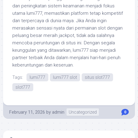
dan peningkatan sistem keamanan menjadi fokus
utama lumi777, memastikan platform tetap kompetitif
dan terpercaya di dunia maya. Jika Anda ingin
merasakan sensasi nyata dari permainan slot dengan
peluang besar meraih jackpot, tidak ada salahnya
mencoba peruntungan di situs ini. Dengan segala
keunggulan yang ditawarkan, lumi777 siap menjadi
partner terbaik Anda dalam menjalani hari-hari penuh
keberuntungan dan keseruan.
Tags:
lumi777
lumi777 slot
situs slot777
slot777
February 11, 2026
by
admin
Uncategorized
0