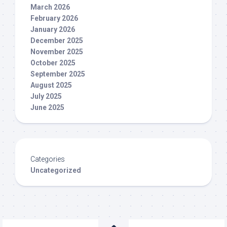
March 2026
February 2026
January 2026
December 2025
November 2025
October 2025
September 2025
August 2025
July 2025
June 2025
Categories
Uncategorized