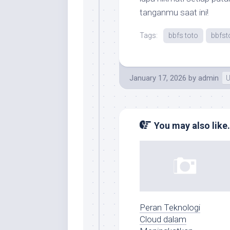
tanganmu saat ini!
Tags:
bbfs toto
bbfst
January 17, 2026
by
admin
U
You may also like.
Peran Teknologi
Cloud dalam