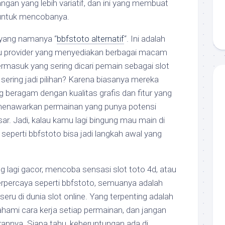
an yang lebih variatif, dan ini yang membuat
 untuk mencobanya.
 yang namanya “
bbfstoto alternatif
“. Ini adalah
au provider yang menyediakan berbagai macam
ermasuk yang sering dicari pemain sebagai slot
sering jadi pilihan? Karena biasanya mereka
 beragam dengan kualitas grafis dan fitur yang
i menawarkan permainan yang punya potensi
r. Jadi, kalau kamu lagi bingung mau main di
seperti bbfstoto bisa jadi langkah awal yang
ng lagi gacor, mencoba sensasi slot toto 4d, atau
percaya seperti bbfstoto, semuanya adalah
seru di dunia slot online. Yang terpenting adalah
ahami cara kerja setiap permainan, dan jangan
arannya. Siapa tahu, keberuntungan ada di