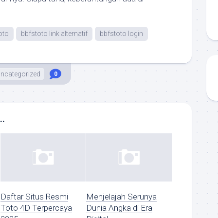
oto
bbfstoto link alternatif
bbfstoto login
ncategorized
0
..
Daftar Situs Resmi
Menjelajah Serunya
Toto 4D Terpercaya
Dunia Angka di Era