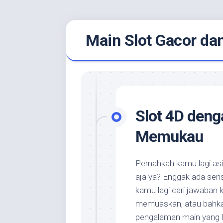
Skip
Main Slot Gacor da
to
content
Slot 4D deng
Memukau
Pernahkah kamu lagi asik
aja ya? Enggak ada sens
kamu lagi cari jawaban 
memuaskan, atau bahkan
pengalaman main yang l