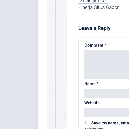
Meningkatkan
Kinerja Situs Gacor
Leave a Reply
Comment
*
Name
*
Website
Save my name, email,