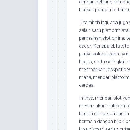
dengan peluang kemenang
banyak pemain tertarik
Ditambah lagi, ada juga
salah satu platform at
permainan slot online, t
gacor. Kenapa bbfstoto 
punya koleksi game yang
bagus, serta seringkal
memberikan jackpot besa
mana, mencari platform 
cerdas.
Intinya, mencari slot ya
menemukan platform ter
bagian dari petualangan 
bermain dengan bijak, p
lupa nikmati setiap put