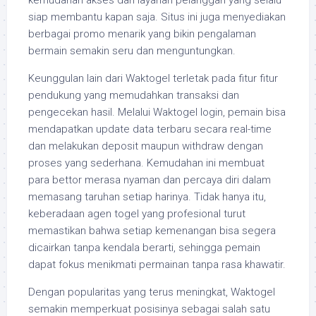
kemudahan akses dan layanan pelanggan yang selalu
siap membantu kapan saja. Situs ini juga menyediakan
berbagai promo menarik yang bikin pengalaman
bermain semakin seru dan menguntungkan.
Keunggulan lain dari Waktogel terletak pada fitur fitur
pendukung yang memudahkan transaksi dan
pengecekan hasil. Melalui Waktogel login, pemain bisa
mendapatkan update data terbaru secara real-time
dan melakukan deposit maupun withdraw dengan
proses yang sederhana. Kemudahan ini membuat
para bettor merasa nyaman dan percaya diri dalam
memasang taruhan setiap harinya. Tidak hanya itu,
keberadaan agen togel yang profesional turut
memastikan bahwa setiap kemenangan bisa segera
dicairkan tanpa kendala berarti, sehingga pemain
dapat fokus menikmati permainan tanpa rasa khawatir.
Dengan popularitas yang terus meningkat, Waktogel
semakin memperkuat posisinya sebagai salah satu