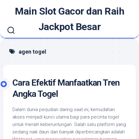
Skip
Main Slot Gacor dan Raih
to
content
Jackpot Besar
agen togel
Cara Efektif Manfaatkan Tren
Angka Togel
Dalam dunia perjudian daring saat ini, kemudahan
akses menjadi kunci utama bagi para pecinta togel
untuk meraih keberuntungan. Salah satu platform yang
sedang naik daun dan banyak diperbincangkan adalah