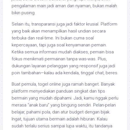
pengalaman main jadi aman dan nyaman, bukan malah
bikin pusing.
Selain itu, transparansi juga jadi faktor krusial. Platform
yang baik akan menampilkan hasil undian secara
terbuka dan real-time. Ini bukan cuma soal
kepercayaan, tapi juga soal kenyamanan pemain.
Ketika semua informasi mudah diakses, pemain bisa
fokus menikmati permainan tanpa was-was. Plus,
dukungan layanan pelanggan yang responsif juga jadi
poin tambahan—kalau ada kendala, tinggal chat, beres.
Buat pemula, togel online juga ramah banget. Banyak
platform menyediakan panduan singkat dan tips
bermain yang mudah dipahami. Jadi, kamu nggak perlu
merasa “anak baru” yang bingung sendiri. Pelan-pelan
belajar, pahami pola, dan atur budget dengan bijak.
Ingat, tujuan utama bermain adalah hiburan. Kalau
sudah terlalu serius sampai lupa waktu, itu tandanya