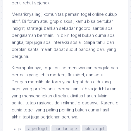
perlu rehat sejenak.
Menariknya lagi, komunitas pemain togel online cukup
aktif. Di forum atau grup diskusi, kamu bisa bertukar
insight, strategi, bahkan sekadar ngobrol santai soal
pengalaman bermain. Ini bikin togel bukan cuma soal
angka, tapi juga soal interaksi sosial. Siapa tahu, dari
obrolan santai malah dapat sudut pandang baru yang
berguna.
Kesimpulannya, togel online menawarkan pengalaman
bermain yang lebih modern, fleksibel, dan seru.
Dengan memilih platform yang tepat dan didukung
agen yang profesional, permainan ini bisa jadi hiburan
yang menyenangkan di sela aktivitas harian. Main
santai, tetap rasional, dan nikmati prosesnya. Karena di
dunia togel, yang paling penting bukan cuma hasil
akhir, tapi juga perjalanan serunya.
Tags:
agen togel
bandar togel
situs togel