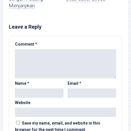
Menjanjikan
Leave a Reply
Comment
*
Name
*
Email
*
Website
Save my name, email, and website in this
browser for the next time I comment.