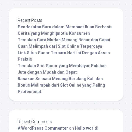
Recent Posts
Pendekatan Baru dalam Membuat Iklan Berbasis
Cerita yang Menghipnotis Konsumen
Temukan Cara Mudah Menang Besar dan Capai
Cuan Melimpah dari Slot Online Terpercaya
Link Situs Gacor Terbaru Hari Ini Dengan Akses
Praktis
Temukan Slot Gacor yang Membayar Puluhan
Juta dengan Mudah dan Cepat
Rasakan Sensasi Menang Berulang Kali dan
Bonus Melimpah dari Slot Online yang Paling
Profesional
Recent Comments
A WordPress Commenter
on
Hello world!