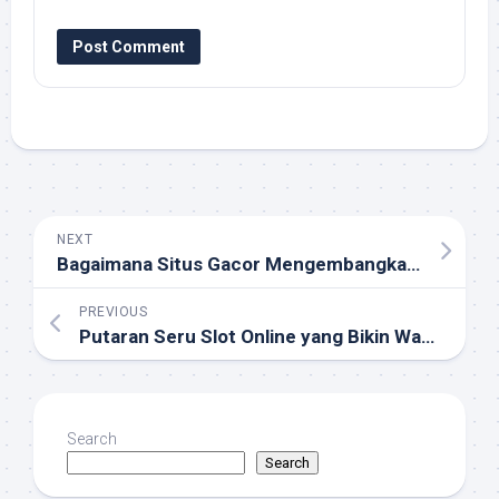
NEXT
Bagaimana Situs Gacor Mengembangkan Teknologi Keamanan Berkelanjutan
PREVIOUS
Putaran Seru Slot Online yang Bikin Waktu Main Makin Worth It
Search
Search