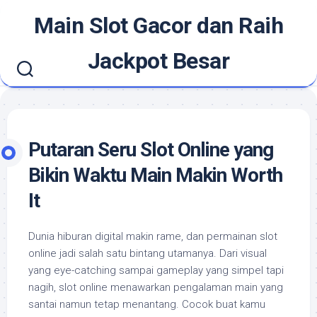
Skip
Main Slot Gacor dan Raih
to
content
Jackpot Besar
Putaran Seru Slot Online yang
Bikin Waktu Main Makin Worth
It
Dunia hiburan digital makin rame, dan permainan slot
online jadi salah satu bintang utamanya. Dari visual
yang eye-catching sampai gameplay yang simpel tapi
nagih, slot online menawarkan pengalaman main yang
santai namun tetap menantang. Cocok buat kamu