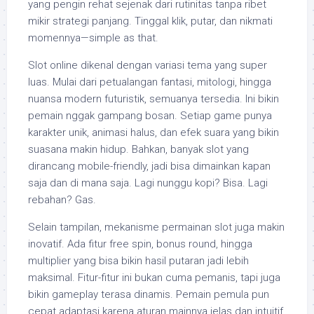
yang pengin rehat sejenak dari rutinitas tanpa ribet
mikir strategi panjang. Tinggal klik, putar, dan nikmati
momennya—simple as that.
Slot online dikenal dengan variasi tema yang super
luas. Mulai dari petualangan fantasi, mitologi, hingga
nuansa modern futuristik, semuanya tersedia. Ini bikin
pemain nggak gampang bosan. Setiap game punya
karakter unik, animasi halus, dan efek suara yang bikin
suasana makin hidup. Bahkan, banyak slot yang
dirancang mobile-friendly, jadi bisa dimainkan kapan
saja dan di mana saja. Lagi nunggu kopi? Bisa. Lagi
rebahan? Gas.
Selain tampilan, mekanisme permainan slot juga makin
inovatif. Ada fitur free spin, bonus round, hingga
multiplier yang bisa bikin hasil putaran jadi lebih
maksimal. Fitur-fitur ini bukan cuma pemanis, tapi juga
bikin gameplay terasa dinamis. Pemain pemula pun
cepat adaptasi karena aturan mainnya jelas dan intuitif.