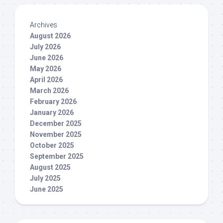
Archives
August 2026
July 2026
June 2026
May 2026
April 2026
March 2026
February 2026
January 2026
December 2025
November 2025
October 2025
September 2025
August 2025
July 2025
June 2025