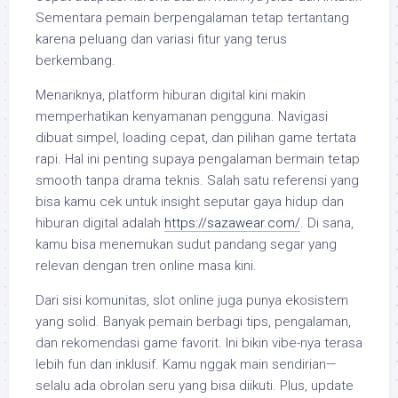
Sementara pemain berpengalaman tetap tertantang
karena peluang dan variasi fitur yang terus
berkembang.
Menariknya, platform hiburan digital kini makin
memperhatikan kenyamanan pengguna. Navigasi
dibuat simpel, loading cepat, dan pilihan game tertata
rapi. Hal ini penting supaya pengalaman bermain tetap
smooth tanpa drama teknis. Salah satu referensi yang
bisa kamu cek untuk insight seputar gaya hidup dan
hiburan digital adalah
https://sazawear.com/
. Di sana,
kamu bisa menemukan sudut pandang segar yang
relevan dengan tren online masa kini.
Dari sisi komunitas, slot online juga punya ekosistem
yang solid. Banyak pemain berbagi tips, pengalaman,
dan rekomendasi game favorit. Ini bikin vibe-nya terasa
lebih fun dan inklusif. Kamu nggak main sendirian—
selalu ada obrolan seru yang bisa diikuti. Plus, update