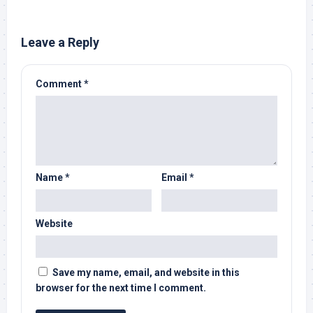
Leave a Reply
Comment
*
Name
*
Email
*
Website
Save my name, email, and website in this
browser for the next time I comment.